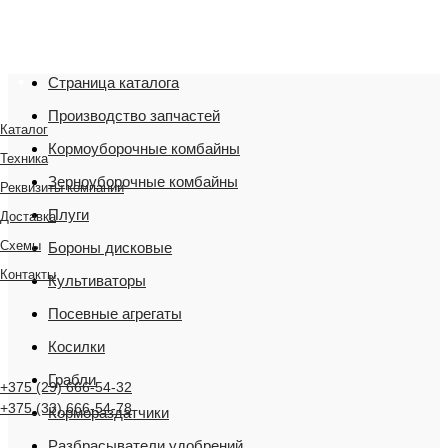
"Мы переехали! Офис и склад теперь по адресу
220075, г. Минск, переулок Промышленный 16, офис
№ 15 2-й этаж, склад рядом
Страница каталога
Производство запчастей
Каталог
Кормоуборочные комбайны
Техника
Зерноуборочные комбайны
Реквизиты компании
Плуги
Доставка
Схемы
Бороны дисковые
Контакты
Культиваторы
Посевные агрегаты
Косилки
Грабли
+375 (29) 666-54-32
+375 (33) 666-54-78
Кормораздатчики
Разбрасыватели удобрений