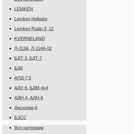
LEMKEN
Lemken Heliodor
Lemken Rubin 9, 12
KVERNELAND
Л-113А, Л-114А-02
БДТ-3, БДТ-7
БДК
АПД-7,5
АДУ-6, БДМ-4х4
АДН-4, АДН-6
Дископак-6
БЗСС
Все категории