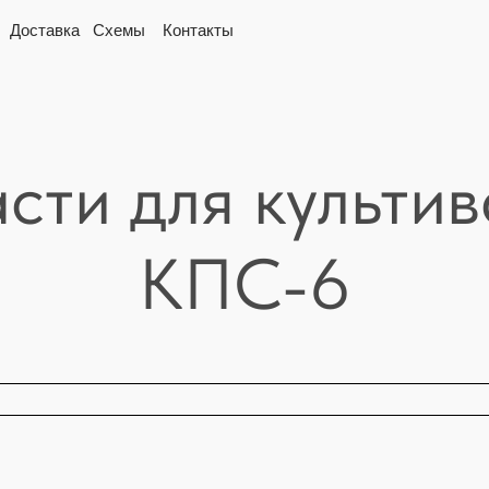
вка
Схемы
Контакты
сти для культи
КПС-6