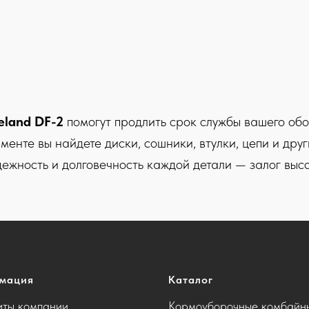
eland DF-2
помогут продлить срок службы вашего обо
менте вы найдете диски, сошники, втулки, цепи и др
ежность и долговечность каждой детали — залог выс
мация
Каталог
иты компании
Кормоуборочные комбайн