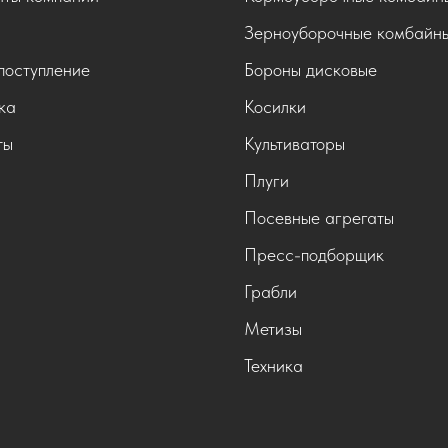
Зерноуборочные комбайн
поступление
Бороны дисковые
ка
Косилки
ты
Культиваторы
Плуги
Посевные агрегаты
Пресс-подборщик
Грабли
Метизы
Техника