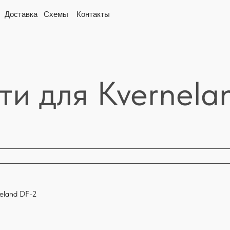
вка
Схемы
Контакты
ти для Kvernela
eland DF-2