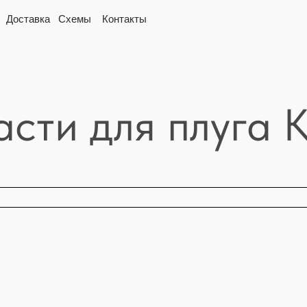
вка
Схемы
Контакты
асти для плуга