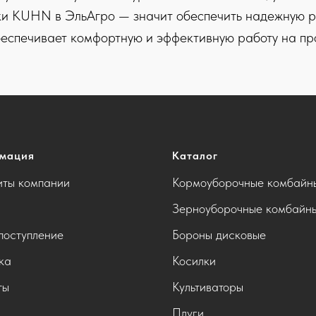
тки KUHN
в ЭльАгро — значит обеспечить надежную р
беспечивает комфортную и эффективную работу на про
мация
Каталог
иты компании
Кормоуборочные комбайн
Зерноуборочные комбайн
поступление
Бороны дисковые
ка
Косилки
ты
Культиваторы
Плуги