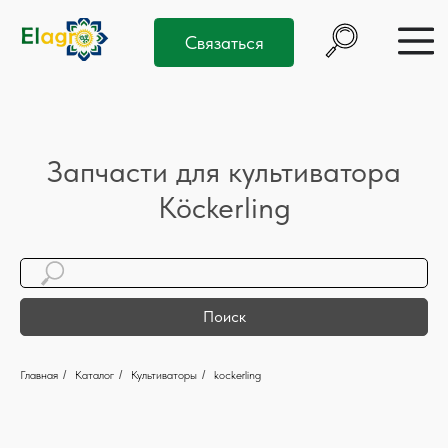
Связаться
Запчасти для культиватора
Köckerling
Поиск
Главная
/
Каталог
/
Культиваторы
/
kockerling