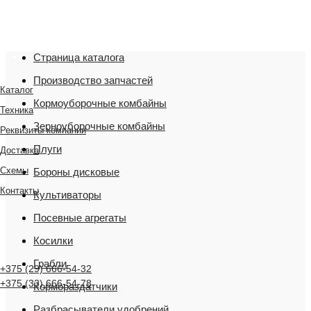
"Мы переехали! Офис и склад теперь по адресу
220075, г. Минск, переулок Промышленный 16, офис
№ 15 2-й этаж, склад рядом
Страница каталога
Производство запчастей
Каталог
Кормоуборочные комбайны
Техника
Зерноуборочные комбайны
Реквизиты компании
Плуги
Доставка
Схемы
Бороны дисковые
Контакты
Культиваторы
Посевные агрегаты
Косилки
Грабли
+375 (29) 666-54-32
+375 (33) 666-54-78
Кормораздатчики
Разбрасыватели удобрений