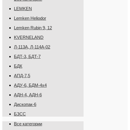
LEMKEN
Lemken Heliodor
Lemken Rubin 9, 12
KVERNELAND
Л-113А, Л-114А-02
БДТ-3, БДТ-7
БДК
АПД-7,5
АДУ-6, БДМ-4х4
АДН-4, АДН-6
Дископак-6
БЗСС
Все категории