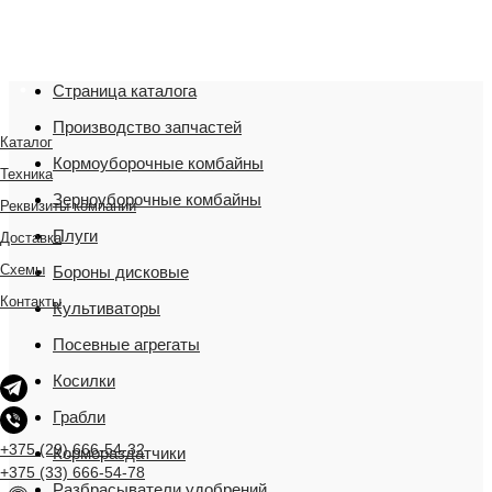
"Мы переехали! Офис и склад теперь по адресу
220075, г. Минск, переулок Промышленный 16, офис
№ 15 2-й этаж, склад рядом
Страница каталога
Производство запчастей
Каталог
Кормоуборочные комбайны
Техника
Зерноуборочные комбайны
Реквизиты компании
Плуги
Доставка
Схемы
Бороны дисковые
Контакты
Культиваторы
Посевные агрегаты
Косилки
Грабли
+375 (29) 666-54-32
Кормораздатчики
+375 (33) 666-54-78
Разбрасыватели удобрений