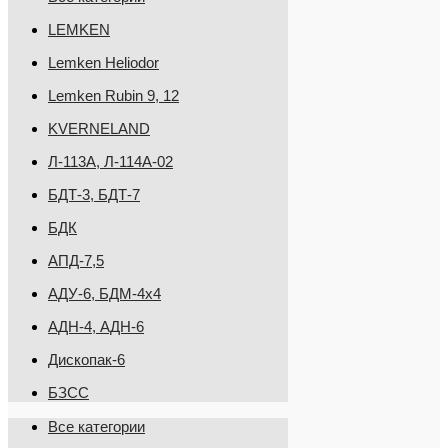
LEMKEN
Lemken Heliodor
Lemken Rubin 9, 12
KVERNELAND
Л-113А, Л-114А-02
БДТ-3, БДТ-7
БДК
АПД-7,5
АДУ-6, БДМ-4х4
АДН-4, АДН-6
Дископак-6
БЗСС
Все категории