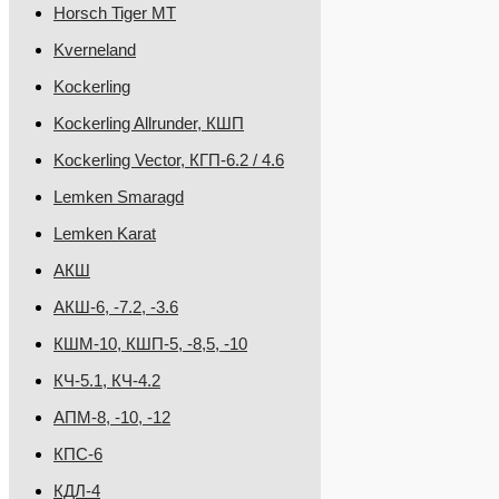
Horsch Tiger MT
Kverneland
Kockerling
Kockerling Allrunder, КШП
Kockerling Vector, КГП-6.2 / 4.6
Lemken Smaragd
Lemken Karat
АКШ
АКШ-6, -7.2, -3.6
КШМ-10, КШП-5, -8,5, -10
КЧ-5.1, КЧ-4.2
АПМ-8, -10, -12
КПС-6
КДЛ-4