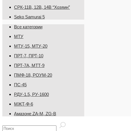
СРК-11В, 12В, 14В “Хозяин”
Seko Samurai 5
Все категории
МТУ
МТУ-15, МТУ-20
ПРТ-7, ПРТ-10
ПРТ-7А, МТТ-9
ПМФ-18, РОУМ-20
ПС-45
РДУ-1.5, РУ-1600
МЖТ-Ф-6
Амазоне ZA-M, ZG-B