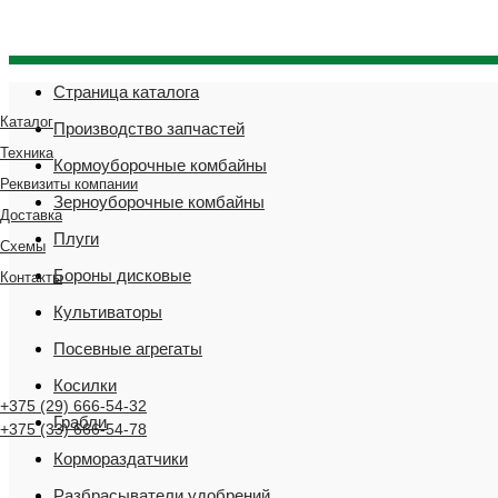
"Мы переехали! Офис и склад теперь по адресу 220075,
Страница каталога
Каталог
Производство запчастей
Техника
Кормоуборочные комбайны
Реквизиты компании
Зерноуборочные комбайны
Доставка
Плуги
Схемы
Бороны дисковые
Контакты
Культиваторы
Посевные агрегаты
Косилки
+375 (29) 666-54-32
Грабли
+375 (33) 666-54-78
Кормораздатчики
Разбрасыватели удобрений