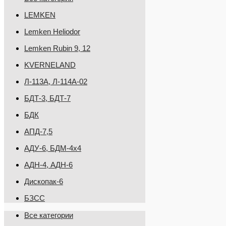
LEMKEN
Lemken Heliodor
Lemken Rubin 9, 12
KVERNELAND
Л-113А, Л-114А-02
БДТ-3, БДТ-7
БДК
АПД-7,5
АДУ-6, БДМ-4х4
АДН-4, АДН-6
Дископак-6
БЗСС
Все категории