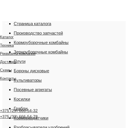
"Мы переехали! Офис и склад теперь по адресу
220075, г. Минск, переулок Промышленный 16, офис
№ 15 2-й этаж, склад рядом
Страница каталога
Производство запчастей
Каталог
Кормоуборочные комбайны
Техника
Зерноуборочные комбайны
Реквизиты компании
Плуги
Доставка
Схемы
Бороны дисковые
Контакты
Культиваторы
Посевные агрегаты
Косилки
Грабли
+375 (29) 666-54-32
+375 (33) 666-54-78
Кормораздатчики
Разбрасыватели удобрений