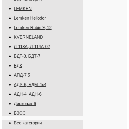
LEMKEN
Lemken Heliodor
Lemken Rubin 9, 12
KVERNELAND
Л-113А, Л-114А-02
БДТ-3, БДТ-7
БДК
АПД-7,5
АДУ-6, БДМ-4х4
АДН-4, АДН-6
Дископак-6
БЗСС
Все категории