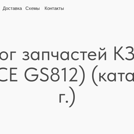
вка
Схемы
Контакты
ог запчастей K
Е GS812) (ката
г.)