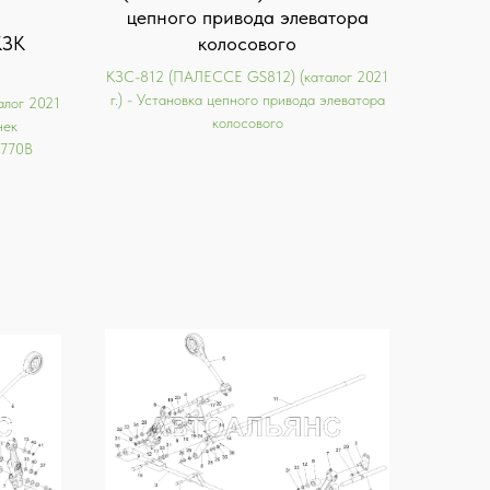
цепного привода элеватора
КЗК
колосового
KЗС-812 (ПАЛЕССЕ GS812) (каталог 2021
г.) - Установка цепного привода элеватора
лог 2021
колосового
нек
2770В