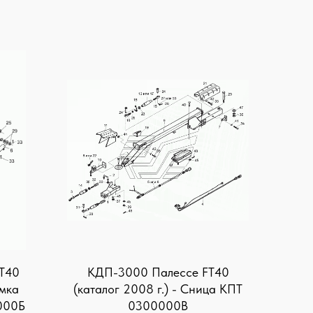
T40
КДП-3000 Палессе FT40
амка
(каталог 2008 г.) - Сница КПТ
000Б
0300000В