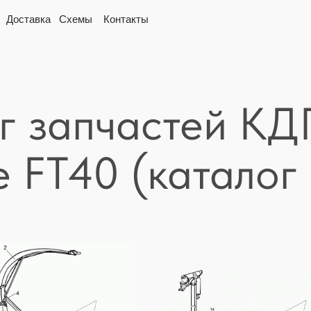
вка
Схемы
Контакты
г запчастей К
 FT40 (каталог 