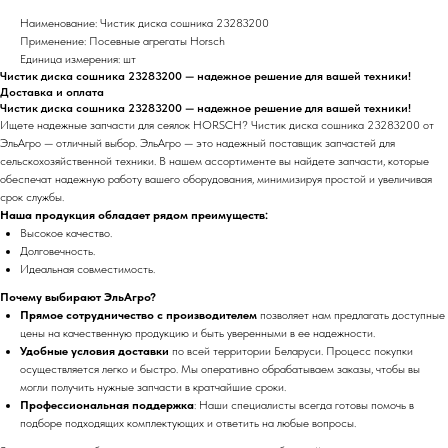
Наименование: Чистик диска сошника 23283200
Применение: Посевные агрегаты Horsch
Единица измерения: шт
Чистик диска сошника 23283200 — надежное решение для вашей техники!
Доставка и оплата
Чистик диска сошника 23283200 — надежное решение для вашей техники!
Ищете надежные запчасти для сеялок HORSCH? Чистик диска сошника 23283200 от
ЭльАгро — отличный выбор. ЭльАгро — это надежный поставщик запчастей для
сельскохозяйственной техники. В нашем ассортименте вы найдете запчасти, которые
обеспечат надежную работу вашего оборудования, минимизируя простой и увеличивая
срок службы.
Наша продукция обладает рядом преимуществ:
Высокое качество.
Долговечность.
Идеальная совместимость.
Почему выбирают ЭльАгро?
Прямое сотрудничество с производителем
позволяет нам предлагать доступные
цены на качественную продукцию и быть уверенными в ее надежности.
Удобные условия доставки
по всей территории Беларуси. Процесс покупки
осуществляется легко и быстро. Мы оперативно обрабатываем заказы, чтобы вы
могли получить нужные запчасти в кратчайшие сроки.
Профессиональная поддержка
: Наши специалисты всегда готовы помочь в
подборе подходящих комплектующих и ответить на любые вопросы.