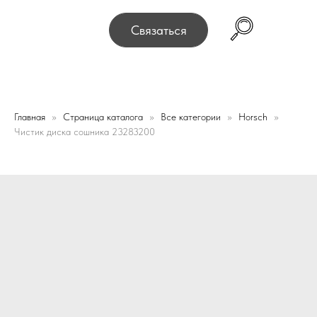
дресу 220075, г. Минск, переулок Промышленный 16, оф
Связаться
Главная
Страница каталога
Все категории
Horsch
Чистик диска сошника 23283200