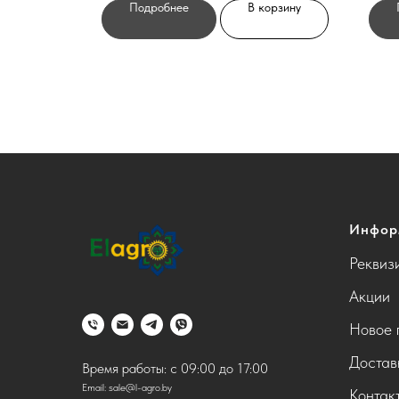
орзину
Подробнее
В корзину
Инфор
Реквиз
Акции
Новое 
Достав
Время работы: с 09:00 до 17:00
Email:
sale@l-agro.by
Контак