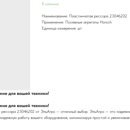
В наличии
Наименование: Пластинчатая рессора 23046202
Применение: Посевные агрегаты Horsch
Единица измерения: шт
ие для вашей техники!
ие для вашей техники!
рессора 23046202 от ЭльАгро — отличный выбор. ЭльАгро — это надежный
надежную работу вашего оборудования, минимизируя простой и увеличивая