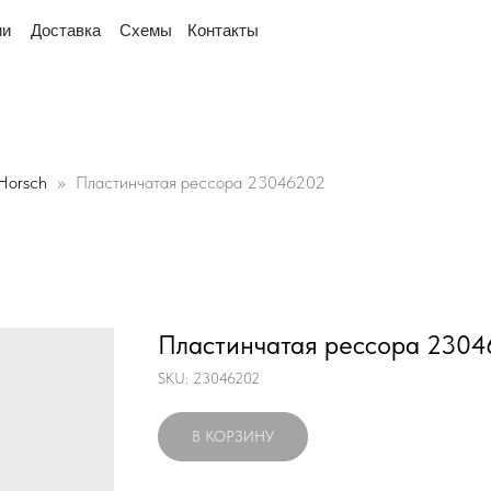
рядом
"Мы переехали! Офис и склад теперь по адр
тавка
Схемы
Контакты
Horsch
Пластинчатая рессора 23046202
Пластинчатая рессора 230
SKU:
23046202
В КОРЗИНУ