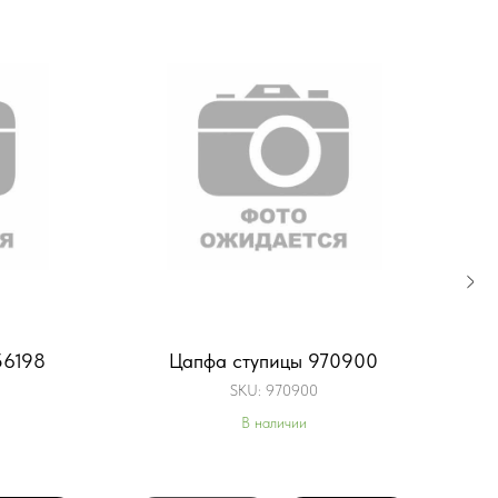
56198
Цапфа ступицы 970900
З
SKU:
970900
SKU
В наличии