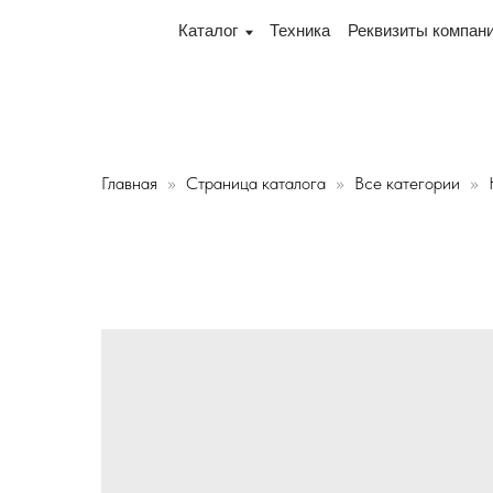
переулок Промышленный 16, офис № 15 2-й этаж, склад 
Каталог
Техника
Реквизиты компании
Дос
Главная
Страница каталога
Все категории