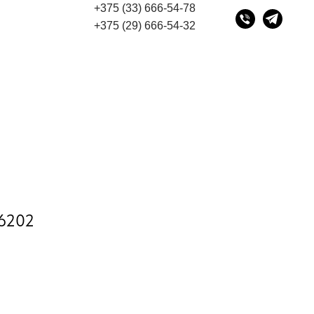
+375 (33) 666-54-78
есу 220075, г. Минск, переулок Промышленный 16, офис
+375 (29) 666-54-32
46202