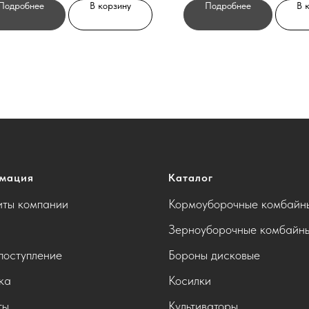
Подробнее
В корзину
Подробнее
В 
мация
Каталог
иты компании
Кормоуборочные комбайн
Зерноуборочные комбайн
поступление
Бороны дисковые
ка
Косилки
ты
Культиваторы