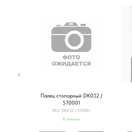
вления
Палец стопорный DK032 /
й 958174
570001
SKU:
DK032 / 570001
В наличии