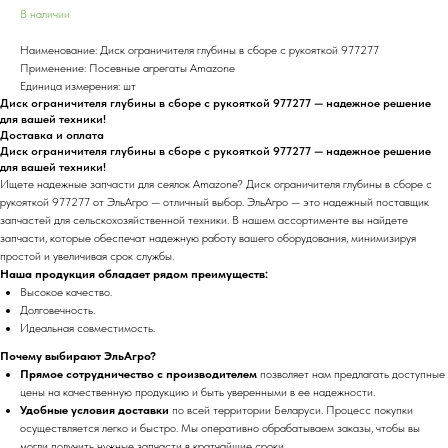
В наличии
Наименование: Диск ограничителя глубины в сборе с рукояткой 977277
Применение: Посевные агрегаты Amazone
Единица измерения: шт
Диск ограничителя глубины в сборе с рукояткой 977277 — надежное решение
для вашей техники!
Доставка и оплата
Диск ограничителя глубины в сборе с рукояткой 977277 — надежное решение
для вашей техники!
Ищете надежные запчасти для сеялок Amazone? Диск ограничителя глубины в сборе с
рукояткой 977277 от ЭльАгро — отличный выбор. ЭльАгро — это надежный поставщик
запчастей для сельскохозяйственной техники. В нашем ассортименте вы найдете
запчасти, которые обеспечат надежную работу вашего оборудования, минимизируя
простой и увеличивая срок службы.
Наша продукция обладает рядом преимуществ:
Высокое качество.
Долговечность.
Идеальная совместимость.
Почему выбирают ЭльАгро?
Прямое сотрудничество с производителем
позволяет нам предлагать доступные
цены на качественную продукцию и быть уверенными в ее надежности.
Удобные условия доставки
по всей территории Беларуси. Процесс покупки
осуществляется легко и быстро. Мы оперативно обрабатываем заказы, чтобы вы
могли получить нужные запчасти в кратчайшие сроки.