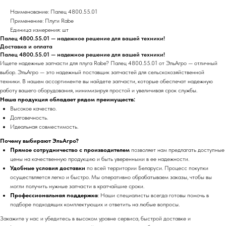
Наименование: Палец 4800.55.01
Применение: Плуги Rabe
Единица измерения: шт
Палец 4800.55.01 — надежное решение для вашей техники!
Доставка и оплата
Палец 4800.55.01 — надежное решение для вашей техники!
Ищете надежные запчасти для плуга Rabe? Палец 4800.55.01 от ЭльАгро — отличный
выбор. ЭльАгро — это надежный поставщик запчастей для сельскохозяйственной
техники. В нашем ассортименте вы найдете запчасти, которые обеспечат надежную
работу вашего оборудования, минимизируя простой и увеличивая срок службы.
Наша продукция обладает рядом преимуществ:
Высокое качество.
Долговечность.
Идеальная совместимость.
Почему выбирают ЭльАгро?
Прямое сотрудничество с производителем
позволяет нам предлагать доступные
цены на качественную продукцию и быть уверенными в ее надежности.
Удобные условия доставки
по всей территории Беларуси. Процесс покупки
осуществляется легко и быстро. Мы оперативно обрабатываем заказы, чтобы вы
могли получить нужные запчасти в кратчайшие сроки.
Профессиональная поддержка
: Наши специалисты всегда готовы помочь в
подборе подходящих комплектующих и ответить на любые вопросы.
Закажите у нас и убедитесь в высоком уровне сервиса, быстрой доставке и