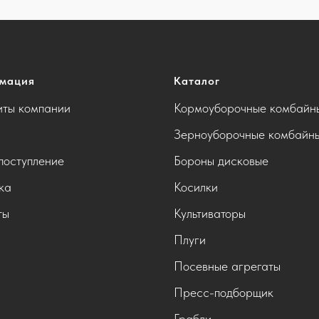
мация
Каталог
иты компании
Кормоуборочные комбайн
Зерноуборочные комбайн
поступление
Бороны дисковые
ка
Косилки
ты
Культиваторы
Плуги
Посевные агрегаты
Пресс-подборщик
Грабли