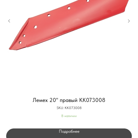
Лемех 20" правый KK073008
SKU:
KK073008
В наличии
Подробнее