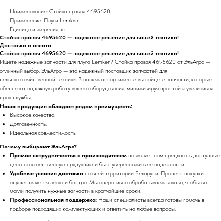
Наименование: Стойка правая 4695620
Применение: Плуги Lemken
Единица измерения: шт
Стойка правая 4695620 — надежное решение для вашей техники!
Доставка и оплата
Стойка правая 4695620 — надежное решение для вашей техники!
Ищете надежные запчасти для плуга Lemken? Стойка правая 4695620 от ЭльАгро —
отличный выбор. ЭльАгро — это надежный поставщик запчастей для
сельскохозяйственной техники. В нашем ассортименте вы найдете запчасти, которые
обеспечат надежную работу вашего оборудования, минимизируя простой и увеличивая
срок службы.
Наша продукция обладает рядом преимуществ:
Высокое качество.
Долговечность.
Идеальная совместимость.
Почему выбирают ЭльАгро?
Прямое сотрудничество с производителем
позволяет нам предлагать доступные
цены на качественную продукцию и быть уверенными в ее надежности.
Удобные условия доставки
по всей территории Беларуси. Процесс покупки
осуществляется легко и быстро. Мы оперативно обрабатываем заказы, чтобы вы
могли получить нужные запчасти в кратчайшие сроки.
Профессиональная поддержка
: Наши специалисты всегда готовы помочь в
подборе подходящих комплектующих и ответить на любые вопросы.