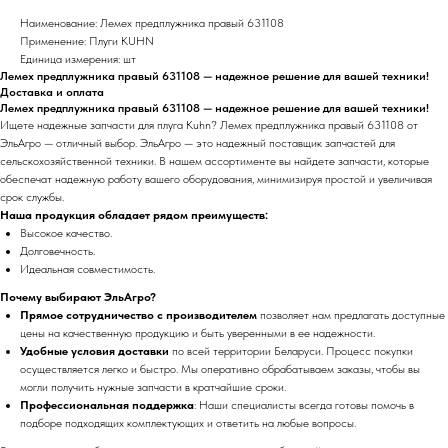
Наименование: Лемех предплужника правый 631108
Применение: Плуги KUHN
Единица измерения: шт
Лемех предплужника правый 631108 — надежное решение для вашей техники!
Доставка и оплата
Лемех предплужника правый 631108 — надежное решение для вашей техники!
Ищете надежные запчасти для плуга Kuhn? Лемех предплужника правый 631108 от
ЭльАгро — отличный выбор. ЭльАгро — это надежный поставщик запчастей для
сельскохозяйственной техники. В нашем ассортименте вы найдете запчасти, которые
обеспечат надежную работу вашего оборудования, минимизируя простой и увеличивая
срок службы.
Наша продукция обладает рядом преимуществ:
Высокое качество.
Долговечность.
Идеальная совместимость.
Почему выбирают ЭльАгро?
Прямое сотрудничество с производителем
позволяет нам предлагать доступные
цены на качественную продукцию и быть уверенными в ее надежности.
Удобные условия доставки
по всей территории Беларуси. Процесс покупки
осуществляется легко и быстро. Мы оперативно обрабатываем заказы, чтобы вы
могли получить нужные запчасти в кратчайшие сроки.
Профессиональная поддержка
: Наши специалисты всегда готовы помочь в
подборе подходящих комплектующих и ответить на любые вопросы.