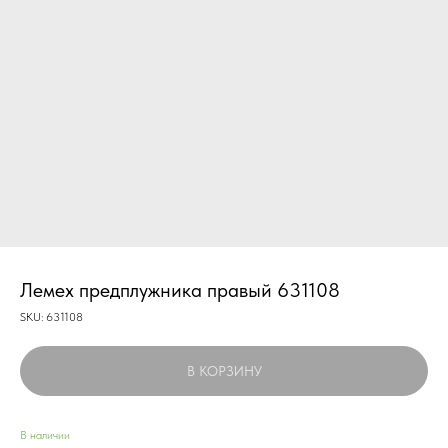
Лемех предплужника правый 631108
SKU:
631108
В КОРЗИНУ
В наличии