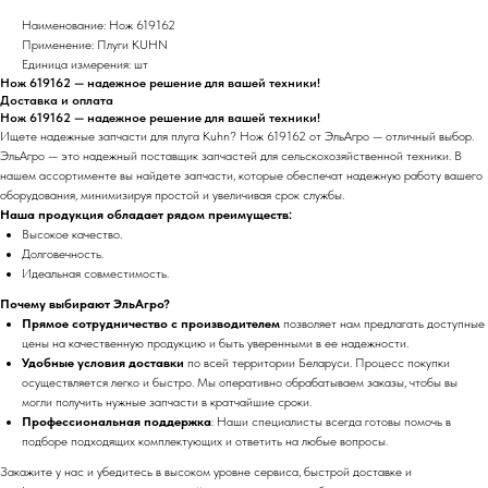
Наименование: Нож 619162
Применение: Плуги KUHN
Единица измерения: шт
Нож 619162 — надежное решение для вашей техники!
Доставка и оплата
Нож 619162 — надежное решение для вашей техники!
Ищете надежные запчасти для плуга Kuhn? Нож 619162 от ЭльАгро — отличный выбор.
ЭльАгро — это надежный поставщик запчастей для сельскохозяйственной техники. В
нашем ассортименте вы найдете запчасти, которые обеспечат надежную работу вашего
оборудования, минимизируя простой и увеличивая срок службы.
Наша продукция обладает рядом преимуществ:
Высокое качество.
Долговечность.
Идеальная совместимость.
Почему выбирают ЭльАгро?
Прямое сотрудничество с производителем
позволяет нам предлагать доступные
цены на качественную продукцию и быть уверенными в ее надежности.
Удобные условия доставки
по всей территории Беларуси. Процесс покупки
осуществляется легко и быстро. Мы оперативно обрабатываем заказы, чтобы вы
могли получить нужные запчасти в кратчайшие сроки.
Профессиональная поддержка
: Наши специалисты всегда готовы помочь в
подборе подходящих комплектующих и ответить на любые вопросы.
Закажите у нас и убедитесь в высоком уровне сервиса, быстрой доставке и