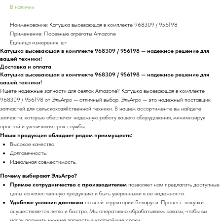
В наличии
Наименование: Катушка высевающая в комплекте 968309 / 956198
Применение: Посевные агрегаты Amazone
Единица измерения: шт
Катушка высевающая в комплекте 968309 / 956198 — надежное решение для
вашей техники!
Доставка и оплата
Катушка высевающая в комплекте 968309 / 956198 — надежное решение для
вашей техники!
Ищете надежные запчасти для сеялок Amazone? Катушка высевающая в комплекте
968309 / 956198 от ЭльАгро — отличный выбор. ЭльАгро — это надежный поставщик
запчастей для сельскохозяйственной техники. В нашем ассортименте вы найдете
запчасти, которые обеспечат надежную работу вашего оборудования, минимизируя
простой и увеличивая срок службы.
Наша продукция обладает рядом преимуществ:
Высокое качество.
Долговечность.
Идеальная совместимость.
Почему выбирают ЭльАгро?
Прямое сотрудничество с производителем
позволяет нам предлагать доступные
цены на качественную продукцию и быть уверенными в ее надежности.
Удобные условия доставки
по всей территории Беларуси. Процесс покупки
осуществляется легко и быстро. Мы оперативно обрабатываем заказы, чтобы вы
могли получить нужные запчасти в кратчайшие сроки.