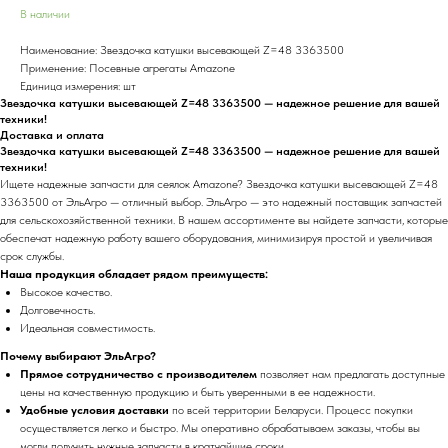
В наличии
Наименование: Звездочка катушки высевающей Z=48 3363500
Применение: Посевные агрегаты Amazone
Единица измерения: шт
Звездочка катушки высевающей Z=48 3363500 — надежное решение для вашей
техники!
Доставка и оплата
Звездочка катушки высевающей Z=48 3363500 — надежное решение для вашей
техники!
Ищете надежные запчасти для сеялок Amazone? Звездочка катушки высевающей Z=48
3363500 от ЭльАгро — отличный выбор. ЭльАгро — это надежный поставщик запчастей
для сельскохозяйственной техники. В нашем ассортименте вы найдете запчасти, которые
обеспечат надежную работу вашего оборудования, минимизируя простой и увеличивая
срок службы.
Наша продукция обладает рядом преимуществ:
Высокое качество.
Долговечность.
Идеальная совместимость.
Почему выбирают ЭльАгро?
Прямое сотрудничество с производителем
позволяет нам предлагать доступные
цены на качественную продукцию и быть уверенными в ее надежности.
Удобные условия доставки
по всей территории Беларуси. Процесс покупки
осуществляется легко и быстро. Мы оперативно обрабатываем заказы, чтобы вы
могли получить нужные запчасти в кратчайшие сроки.