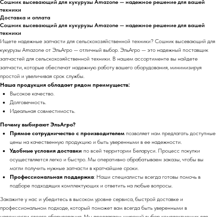
Сошник высевающий для кукурузы Amazone — надежное решение для вашей
техники
Доставка и оплата
Сошник высевающий для кукурузы Amazone — надежное решение для вашей
техники
Ищете надежные запчасти для сельскохозяйственной техники? Сошник высевающий для
кукурузы Amazone от ЭльАгро — отличный выбор. ЭльАгро — это надежный поставщик
запчастей для сельскохозяйственной техники. В нашем ассортименте вы найдете
запчасти, которые обеспечат надежную работу вашего оборудования, минимизируя
простой и увеличивая срок службы.
Наша продукция обладает рядом преимуществ:
Высокое качество.
Долговечность.
Идеальная совместимость.
Почему выбирают ЭльАгро?
Прямое сотрудничество с производителем
позволяет нам предлагать доступные
цены на качественную продукцию и быть уверенными в ее надежности.
Удобные условия доставки
по всей территории Беларуси. Процесс покупки
осуществляется легко и быстро. Мы оперативно обрабатываем заказы, чтобы вы
могли получить нужные запчасти в кратчайшие сроки.
Профессиональная поддержка
: Наши специалисты всегда готовы помочь в
подборе подходящих комплектующих и ответить на любые вопросы.
Закажите у нас и убедитесь в высоком уровне сервиса, быстрой доставке и
профессиональном подходе, который поможет вам всегда быть уверенными в
надежности своего оборудования. Мы предлагаем широкий выбор комплектующих для