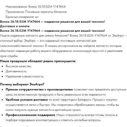
Наименование: Вилка 36.18.02М Y147464
Применение: Посевные агрегаты Amazone
Единица измерения: шт
Вилка 36.18.02М Y147464 — надежное решение для вашей техники!
Доставка и оплата
Вилка 36.18.02М Y147464 — надежное решение для вашей техники!
Ищете надежные запчасти для сеялок Amazone? Вилка 36.18.02М Y147464 от ЭльАгро —
отличный выбор. ЭльАгро — это надежный поставщик запчастей для
сельскохозяйственной техники. В нашем ассортименте вы найдете запчасти, которые
обеспечат надежную работу вашего оборудования, минимизируя простой и увеличивая
срок службы.
Наша продукция обладает рядом преимуществ:
Высокое качество.
Долговечность.
Идеальная совместимость.
Почему выбирают ЭльАгро?
Прямое сотрудничество с производителем
позволяет нам предлагать доступные
цены на качественную продукцию и быть уверенными в ее надежности.
Удобные условия доставки
по всей территории Беларуси. Процесс покупки
осуществляется легко и быстро. Мы оперативно обрабатываем заказы, чтобы вы
могли получить нужные запчасти в кратчайшие сроки.
Профессиональная поддержка
: Наши специалисты всегда готовы помочь в
подборе подходящих комплектующих и ответить на любые вопросы.