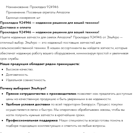
Наименование: Прокладка 924946
Применение: Посевные агрегаты Amazone
Единица измерения: шт
Прокладка 924946 — надежное решение для вашей техники!
Доставка и оплата
Прокладка 924946 — надежное решение для вашей техники!
Ищете надежные запчасти для сеялок Amazone? Прокладка 924946 от ЭльАгро —
отличный выбор. ЭльАгро — это надежный поставщик запчастей для
сельскохозяйственной техники. В нашем ассортименте вы найдете запчасти, которые
обеспечат надежную работу вашего оборудования, минимизируя простой и увеличивая
срок службы.
Наша продукция обладает рядом преимуществ:
Высокое качество.
Долговечность.
Идеальная совместимость.
Почему выбирают ЭльАгро?
Прямое сотрудничество с производителем
позволяет нам предлагать доступные
цены на качественную продукцию и быть уверенными в ее надежности.
Удобные условия доставки
по всей территории Беларуси. Процесс покупки
осуществляется легко и быстро. Мы оперативно обрабатываем заказы, чтобы вы
могли получить нужные запчасти в кратчайшие сроки.
Профессиональная поддержка
: Наши специалисты всегда готовы помочь в
подборе подходящих комплектующих и ответить на любые вопросы.