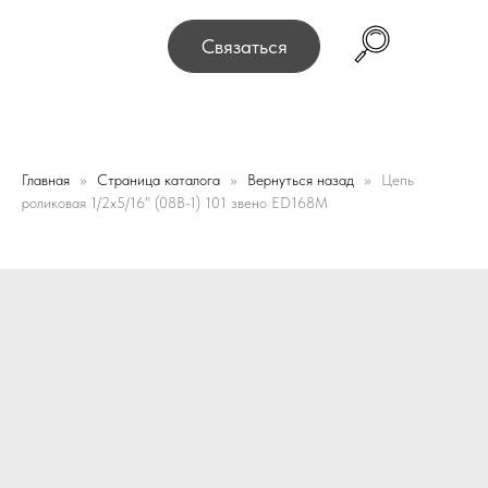
075, г. Минск, переулок Промышленный 16, офис № 15 2
Связаться
Главная
Страница каталога
Вернуться назад
Цепь
роликовая 1/2x5/16" (08B-1) 101 звено ED168M