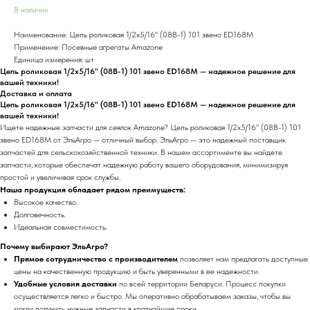
В наличии
Наименование: Цепь роликовая 1/2x5/16" (08B-1) 101 звено ED168M
Применение: Посевные агрегаты Amazone
Единица измерения: шт
Цепь роликовая 1/2x5/16" (08B-1) 101 звено ED168M — надежное решение для
вашей техники!
Доставка и оплата
Цепь роликовая 1/2x5/16" (08B-1) 101 звено ED168M — надежное решение для
вашей техники!
Ищете надежные запчасти для сеялок Amazone? Цепь роликовая 1/2x5/16" (08B-1) 101
звено ED168M от ЭльАгро — отличный выбор. ЭльАгро — это надежный поставщик
запчастей для сельскохозяйственной техники. В нашем ассортименте вы найдете
запчасти, которые обеспечат надежную работу вашего оборудования, минимизируя
простой и увеличивая срок службы.
Наша продукция обладает рядом преимуществ:
Высокое качество.
Долговечность.
Идеальная совместимость.
Почему выбирают ЭльАгро?
Прямое сотрудничество с производителем
позволяет нам предлагать доступные
цены на качественную продукцию и быть уверенными в ее надежности.
Удобные условия доставки
по всей территории Беларуси. Процесс покупки
осуществляется легко и быстро. Мы оперативно обрабатываем заказы, чтобы вы
могли получить нужные запчасти в кратчайшие сроки.