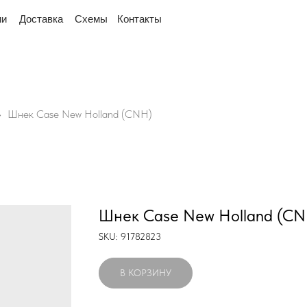
ок Промышленный 16, офис № 15 2-й этаж, склад рядом
тавка
Схемы
Контакты
Шнек Case New Holland (CNH)
Шнек Case New Holland (CN
SKU:
91782823
В КОРЗИНУ