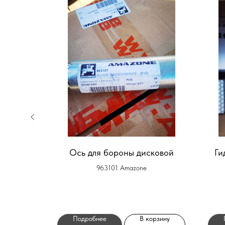
ки
Ось для бороны дисковой
Ги
D18
963101 Amazone
орзину
Подробнее
В корзину