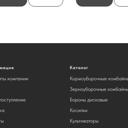
мация
Каталог
иты компании
Кормоуборочные комбайн
Зерноуборочные комбайн
поступление
Бороны дисковые
ка
Косилки
ты
Культиваторы