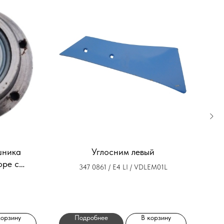
шника
Углосним левый
оре с
347 0861 / E4 LI / VDLEM01L
ением
корзину
Подробнее
В корзину