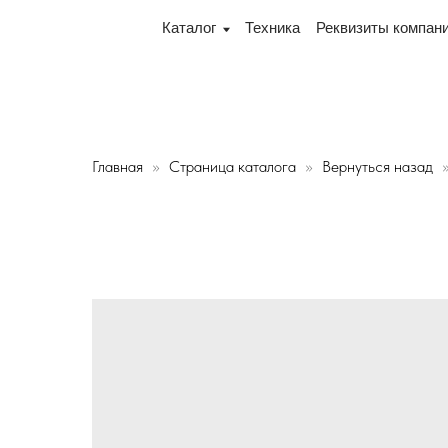
ис и склад теперь по адресу 220075, г. Минск, переул
Каталог
Техника
Реквизиты компании
Дос
Главная
Страница каталога
Вернуться назад