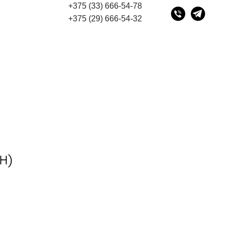
+375 (33) 666-54-78
"Мы переехали! Офис и склад теперь по адресу 220
+375 (29) 666-54-32
H)