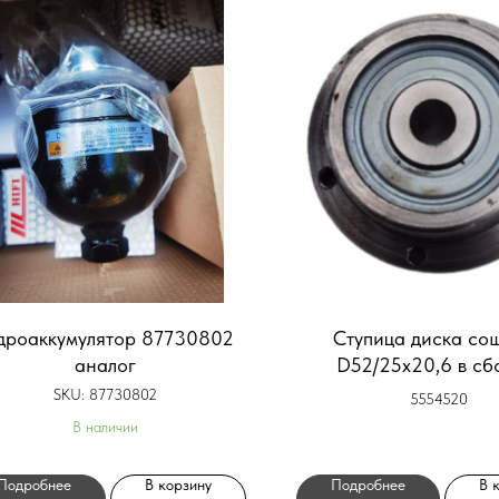
дроаккумулятор 87730802
Ступица диска со
аналог
D52/25x20,6 в сб
фетровым уплотн
SKU:
87730802
5554520
В наличии
Подробнее
В корзину
Подробнее
В 