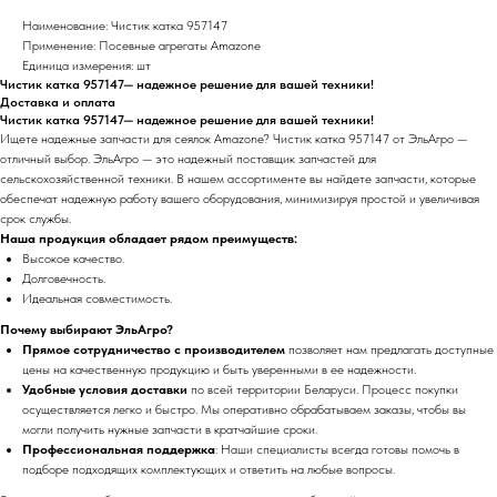
Наименование: Чистик катка 957147
Применение: Посевные агрегаты Amazone
Единица измерения: шт
Чистик катка 957147— надежное решение для вашей техники!
Доставка и оплата
Чистик катка 957147— надежное решение для вашей техники!
Ищете надежные запчасти для сеялок Amazone? Чистик катка 957147 от ЭльАгро —
отличный выбор. ЭльАгро — это надежный поставщик запчастей для
сельскохозяйственной техники. В нашем ассортименте вы найдете запчасти, которые
обеспечат надежную работу вашего оборудования, минимизируя простой и увеличивая
срок службы.
Наша продукция обладает рядом преимуществ:
Высокое качество.
Долговечность.
Идеальная совместимость.
Почему выбирают ЭльАгро?
Прямое сотрудничество с производителем
позволяет нам предлагать доступные
цены на качественную продукцию и быть уверенными в ее надежности.
Удобные условия доставки
по всей территории Беларуси. Процесс покупки
осуществляется легко и быстро. Мы оперативно обрабатываем заказы, чтобы вы
могли получить нужные запчасти в кратчайшие сроки.
Профессиональная поддержка
: Наши специалисты всегда готовы помочь в
подборе подходящих комплектующих и ответить на любые вопросы.