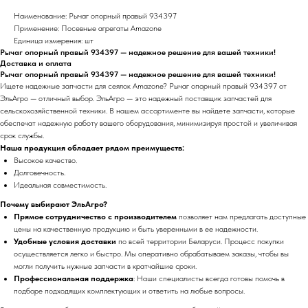
Наименование: Рычаг опорный правый 934397
Применение: Посевные агрегаты Amazone
Единица измерения: шт
Рычаг опорный правый 934397 — надежное решение для вашей техники!
Доставка и оплата
Рычаг опорный правый 934397 — надежное решение для вашей техники!
Ищете надежные запчасти для сеялок Amazone? Рычаг опорный правый 934397 от
ЭльАгро — отличный выбор. ЭльАгро — это надежный поставщик запчастей для
сельскохозяйственной техники. В нашем ассортименте вы найдете запчасти, которые
обеспечат надежную работу вашего оборудования, минимизируя простой и увеличивая
срок службы.
Наша продукция обладает рядом преимуществ:
Высокое качество.
Долговечность.
Идеальная совместимость.
Почему выбирают ЭльАгро?
Прямое сотрудничество с производителем
позволяет нам предлагать доступные
цены на качественную продукцию и быть уверенными в ее надежности.
Удобные условия доставки
по всей территории Беларуси. Процесс покупки
осуществляется легко и быстро. Мы оперативно обрабатываем заказы, чтобы вы
могли получить нужные запчасти в кратчайшие сроки.
Профессиональная поддержка
: Наши специалисты всегда готовы помочь в
подборе подходящих комплектующих и ответить на любые вопросы.