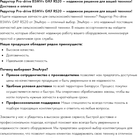
Редуктор Pro-drive 85MVv GKF RS20 — надежное решение для вашей техники!
Доставка и оплата
Редуктор Pro-drive 85MVv GKF RS20 — надежное решение для вашей техники!
Ищете надежные запчасти для сельскохозяйственной техники? Редуктор Pro-drive
85MVv GKF RS20 от ЭльАгро — отличный выбор. ЭльАгро — это надежный поставщик
запчастей для сельскохозяйственной техники. В нашем ассортименте вы найдете
запчасти, которые обеспечат надежную работу вашего оборудования, минимизируя
простой и увеличивая срок службы.
Наша продукция обладает рядом преимуществ:
Высокое качество.
Долговечность.
Идеальная совместимость.
Почему выбирают ЭльАгро?
Прямое сотрудничество с производителем
позволяет нам предлагать доступные
цены на качественную продукцию и быть уверенными в ее надежности.
Удобные условия доставки
по всей территории Беларуси. Процесс покупки
осуществляется легко и быстро. Мы оперативно обрабатываем заказы, чтобы вы
могли получить нужные запчасти в кратчайшие сроки.
Профессиональная поддержка
: Наши специалисты всегда готовы помочь в
подборе подходящих комплектующих и ответить на любые вопросы.
Закажите у нас и убедитесь в высоком уровне сервиса, быстрой доставке и
профессиональном подходе, который поможет вам всегда быть уверенными в
надежности своего оборудования. Мы предлагаем широкий выбор комплектующих для
сельхозтехники, что позволит нашим клиентам поддерживать свою технику в отличном