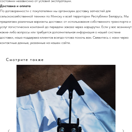
состоянии независимо от условий эксплуатации.
Доставка и оплата
По договоренности с
покуп
ателями мы организуем доставку запчастей для
сельскохозяйственной техники по Минску и всей территории Республики Беларусь. Мы
предлагаем различные варианты доставки: от использования собственного транспорта и
услуг логистических компаний до передачи заказа через маршрутки. Если у вас возникнут
какие-либо вопросы или требуется дополнительная информация о нашей системе
доставки, наша поддержка клиентов всегда готова помочь вам. Свяжитесь с нами через
контактные данные, указанные на нашем сайте.
Смотрите также