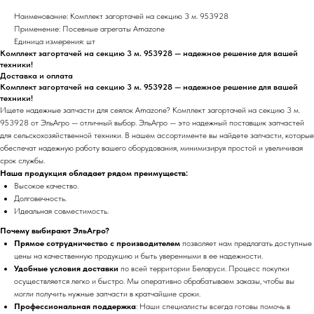
Наименование: Комплект загортачей на секцию 3 м. 953928
Применение: Посевные агрегаты Amazone
Единица измерения: шт
Комплект загортачей на секцию 3 м. 953928 — надежное решение для вашей
техники!
Доставка и оплата
Комплект загортачей на секцию 3 м. 953928 — надежное решение для вашей
техники!
Ищете надежные запчасти для сеялок Amazone? Комплект загортачей на секцию 3 м.
953928 от ЭльАгро — отличный выбор. ЭльАгро — это надежный поставщик запчастей
для сельскохозяйственной техники. В нашем ассортименте вы найдете запчасти, которые
обеспечат надежную работу вашего оборудования, минимизируя простой и увеличивая
срок службы.
Наша продукция обладает рядом преимуществ:
Высокое качество.
Долговечность.
Идеальная совместимость.
Почему выбирают ЭльАгро?
Прямое сотрудничество с производителем
позволяет нам предлагать доступные
цены на качественную продукцию и быть уверенными в ее надежности.
Удобные условия доставки
по всей территории Беларуси. Процесс покупки
осуществляется легко и быстро. Мы оперативно обрабатываем заказы, чтобы вы
могли получить нужные запчасти в кратчайшие сроки.
Профессиональная поддержка
: Наши специалисты всегда готовы помочь в