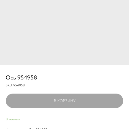
Ось 954958
SKU:
954958
В КОРЗИНУ
В наличии