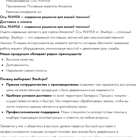
Наименование: Ось 954958
Применение: Посевные агрегаты Amazone
Единица измерения: шт
Ось 954958 — надежное решение для вашей техники!
Доставка и оплата
Ось 954958 — надежное решение для вашей техники!
Ищете надежные запчасти для сеялок Amazone? Ось 954958 от ЭльАгро — отличный
выбор. ЭльАгро — это надежный поставщик запчастей для сельскохозяйственной
техники. В нашем ассортименте вы найдете запчасти, которые обеспечат надежную
работу вашего оборудования, минимизируя простой и увеличивая срок службы.
Наша продукция обладает рядом преимуществ:
Высокое качество.
Долговечность.
Идеальная совместимость.
Почему выбирают ЭльАгро?
Прямое сотрудничество с производителем
позволяет нам предлагать доступные
цены на качественную продукцию и быть уверенными в ее надежности.
Удобные условия доставки
по всей территории Беларуси. Процесс покупки
осуществляется легко и быстро. Мы оперативно обрабатываем заказы, чтобы вы
могли получить нужные запчасти в кратчайшие сроки.
Профессиональная поддержка
: Наши специалисты всегда готовы помочь в
подборе подходящих комплектующих и ответить на любые вопросы.
Закажите у нас и убедитесь в высоком уровне сервиса, быстрой доставке и
профессиональном подходе, который поможет вам всегда быть уверенными в