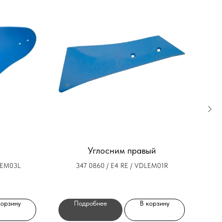
Углосним правый
Ди
ELEM03L
347 0860 / E4 RE / VDLEM01R
корзину
Подробнее
В корзину