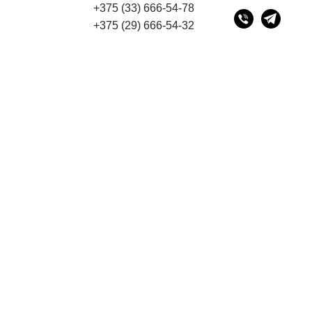
+375 (33) 666-54-78
су 220075, г. Минск, переулок Промышленный 16, офис 
+375 (29) 666-54-32