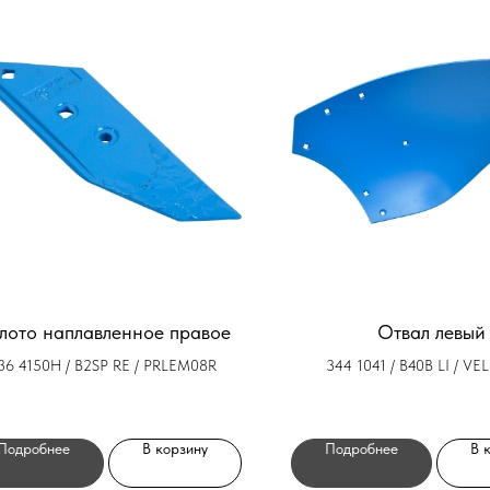
лото наплавленное правое
Отвал левый
36 4150H / B2SP RE / PRLEM08R
344 1041 / B40B LI / V
Подробнее
В корзину
Подробнее
В 