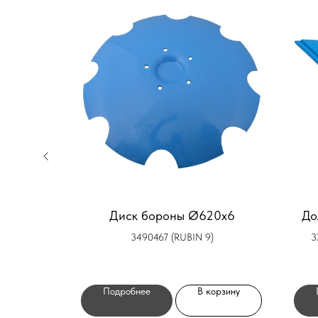
рновой
Диск бороны Ø620x6
До
3490467 (RUBIN 9)
3
орзину
Подробнее
В корзину