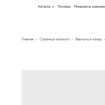
ереулок Промышленный 16, офис № 15 2-й этаж, склад р
Каталог
Техника
Реквизиты компании
Дос
Главная
Страница каталога
Вернуться назад