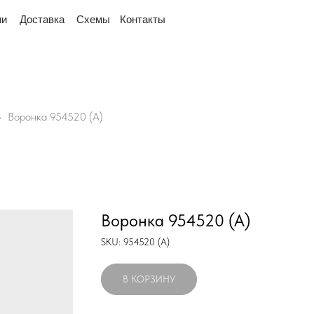
ядом
"Мы переехали! Офис и склад теперь по адре
тавка
Схемы
Контакты
Воронка 954520 (А)
Воронка 954520 (А)
SKU:
954520 (А)
В КОРЗИНУ