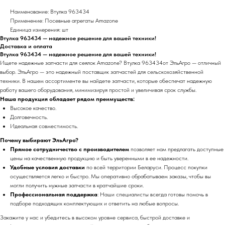
Наименование: Втулка 963434
Применение: Посевные агрегаты Amazone
Единица измерения: шт
Втулка 963434 — надежное решение для вашей техники!
Доставка и оплата
Втулка 963434 — надежное решение для вашей техники!
Ищете надежные запчасти для сеялок Amazone? Втулка 963434от ЭльАгро — отличный
выбор. ЭльАгро — это надежный поставщик запчастей для сельскохозяйственной
техники. В нашем ассортименте вы найдете запчасти, которые обеспечат надежную
работу вашего оборудования, минимизируя простой и увеличивая срок службы.
Наша продукция обладает рядом преимуществ:
Высокое качество.
Долговечность.
Идеальная совместимость.
Почему выбирают ЭльАгро?
Прямое сотрудничество с производителем
позволяет нам предлагать доступные
цены на качественную продукцию и быть уверенными в ее надежности.
Удобные условия доставки
по всей территории Беларуси. Процесс покупки
осуществляется легко и быстро. Мы оперативно обрабатываем заказы, чтобы вы
могли получить нужные запчасти в кратчайшие сроки.
Профессиональная поддержка
: Наши специалисты всегда готовы помочь в
подборе подходящих комплектующих и ответить на любые вопросы.
Закажите у нас и убедитесь в высоком уровне сервиса, быстрой доставке и