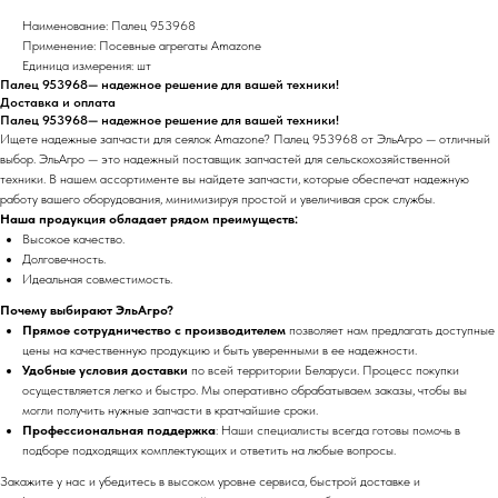
Наименование: Палец 953968
Применение: Посевные агрегаты Amazone
Единица измерения: шт
Палец 953968— надежное решение для вашей техники!
Доставка и оплата
Палец 953968— надежное решение для вашей техники!
Ищете надежные запчасти для сеялок Amazone? Палец 953968 от ЭльАгро — отличный
выбор. ЭльАгро — это надежный поставщик запчастей для сельскохозяйственной
техники. В нашем ассортименте вы найдете запчасти, которые обеспечат надежную
работу вашего оборудования, минимизируя простой и увеличивая срок службы.
Наша продукция обладает рядом преимуществ:
Высокое качество.
Долговечность.
Идеальная совместимость.
Почему выбирают ЭльАгро?
Прямое сотрудничество с производителем
позволяет нам предлагать доступные
цены на качественную продукцию и быть уверенными в ее надежности.
Удобные условия доставки
по всей территории Беларуси. Процесс покупки
осуществляется легко и быстро. Мы оперативно обрабатываем заказы, чтобы вы
могли получить нужные запчасти в кратчайшие сроки.
Профессиональная поддержка
: Наши специалисты всегда готовы помочь в
подборе подходящих комплектующих и ответить на любые вопросы.
Закажите у нас и убедитесь в высоком уровне сервиса, быстрой доставке и