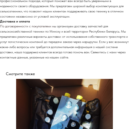
профессиональном подходе, который поможет вам всегда быть уверенными в
надежности своего оборудования. Мы предлагаем широкий выбор комплектующих для
сельхозтехники, что позволит нашим клиентам поддерживать свою технику в отличном
состоянии независимо от условий эксплуатации.
Доставка и оплата
По договоренности с
покупателями м
ы организуем доставку запчастей для
сельскохозяйственной техники по Минску и всей территории Республики Беларусь. Мы
предлагаем различные варианты доставки: от использования собственного транспорта и
услуг логистических компаний до передачи заказа через маршрутки. Если у вас возникнут
какие-либо вопросы или требуется дополнительная информация о нашей системе
доставки, наша поддержка клиентов всегда готова помочь вам. Свяжитесь с нами через
контактные данные, указанные на нашем сайте.
Смотрите также