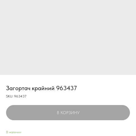
Загортач крайний 963437
SKU:
963437
В КОРЗИНУ
В наличии