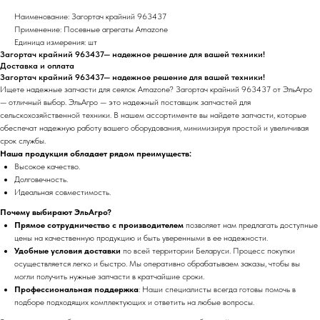
Наименование: Загортач крайний 963437
Применение: Посевные агрегаты Amazone
Единица измерения: шт
Загортач крайний 963437— надежное решение для вашей техники!
Доставка и оплата
Загортач крайний 963437— надежное решение для вашей техники!
Ищете надежные запчасти для сеялок Amazone? Загортач крайний 963437 от ЭльАгро
— отличный выбор. ЭльАгро — это надежный поставщик запчастей для
сельскохозяйственной техники. В нашем ассортименте вы найдете запчасти, которые
обеспечат надежную работу вашего оборудования, минимизируя простой и увеличивая
срок службы.
Наша продукция обладает рядом преимуществ:
Высокое качество.
Долговечность.
Идеальная совместимость.
Почему выбирают ЭльАгро?
Прямое сотрудничество с производителем
позволяет нам предлагать доступные
цены на качественную продукцию и быть уверенными в ее надежности.
Удобные условия доставки
по всей территории Беларуси. Процесс покупки
осуществляется легко и быстро. Мы оперативно обрабатываем заказы, чтобы вы
могли получить нужные запчасти в кратчайшие сроки.
Профессиональная поддержка
: Наши специалисты всегда готовы помочь в
подборе подходящих комплектующих и ответить на любые вопросы.