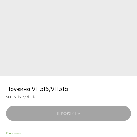
Пружина 911515/911516
SKU:
911515/911516
В КОРЗИНУ
В наличии