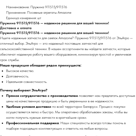
Наименование: Пружина 911515/911516
Применение: Посевные агрегаты Amazone
Единица измерения: шт
Пружина 911515/911516 — надежное решение для вашей техники!
Доставка и оплата
Пружина 911515/911516 — надежное решение для вашей техники!
Ищете надежные запчасти для сеялок Amazone? Пружина 911515/911516 от ЭльАгро —
отличный выбор. ЭльАгро — это надежный поставщик запчастей для
сельскохозяйственной техники. В нашем ассортименте вы найдете запчасти, которые
обеспечат надежную работу вашего оборудования, минимизируя простой и увеличивая
срок службы.
Наша продукция обладает рядом преимуществ:
Высокое качество.
Долговечность.
Идеальная совместимость.
Почему выбирают ЭльАгро?
Прямое сотрудничество с производителем
позволяет нам предлагать доступные
цены на качественную продукцию и быть уверенными в ее надежности.
Удобные условия доставки
по всей территории Беларуси. Процесс покупки
осуществляется легко и быстро. Мы оперативно обрабатываем заказы, чтобы вы
могли получить нужные запчасти в кратчайшие сроки.
Профессиональная поддержка
: Наши специалисты всегда готовы помочь в
подборе подходящих комплектующих и ответить на любые вопросы.