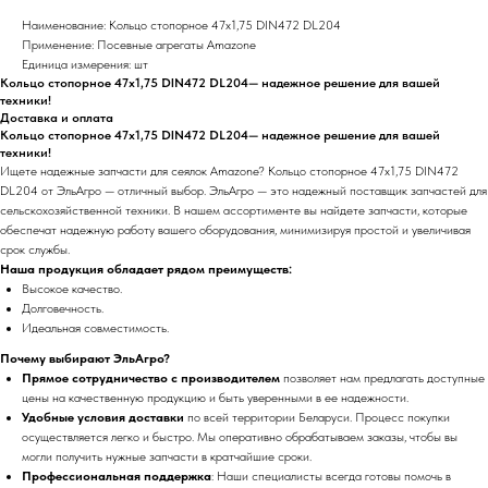
Наименование: Кольцо стопорное 47х1,75 DIN472 DL204
Применение: Посевные агрегаты Amazone
Единица измерения: шт
Кольцо стопорное 47х1,75 DIN472 DL204— надежное решение для вашей
техники!
Доставка и оплата
Кольцо стопорное 47х1,75 DIN472 DL204— надежное решение для вашей
техники!
Ищете надежные запчасти для сеялок Amazone? Кольцо стопорное 47х1,75 DIN472
DL204 от ЭльАгро — отличный выбор. ЭльАгро — это надежный поставщик запчастей для
сельскохозяйственной техники. В нашем ассортименте вы найдете запчасти, которые
обеспечат надежную работу вашего оборудования, минимизируя простой и увеличивая
срок службы.
Наша продукция обладает рядом преимуществ:
Высокое качество.
Долговечность.
Идеальная совместимость.
Почему выбирают ЭльАгро?
Прямое сотрудничество с производителем
позволяет нам предлагать доступные
цены на качественную продукцию и быть уверенными в ее надежности.
Удобные условия доставки
по всей территории Беларуси. Процесс покупки
осуществляется легко и быстро. Мы оперативно обрабатываем заказы, чтобы вы
могли получить нужные запчасти в кратчайшие сроки.
Профессиональная поддержка
: Наши специалисты всегда готовы помочь в