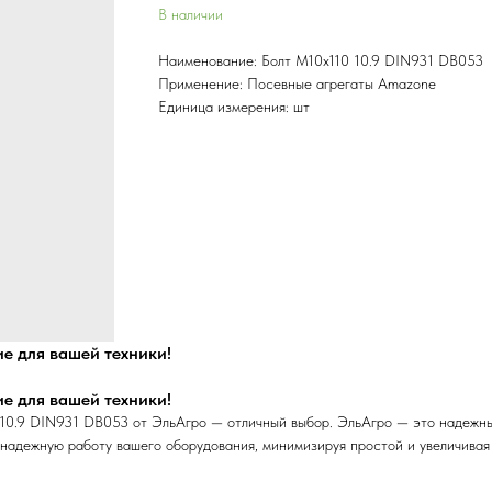
В наличии
Наименование: Болт М10х110 10.9 DIN931 DB053
Применение: Посевные агрегаты Amazone
Единица измерения: шт
е для вашей техники!
е для вашей техники!
10.9 DIN931 DB053 от ЭльАгро — отличный выбор. ЭльАгро — это надежный
надежную работу вашего оборудования, минимизируя простой и увеличивая