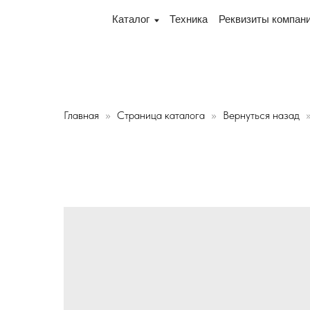
Офис и склад теперь по адресу 220075, г. Минск, пер
Каталог
Техника
Реквизиты компании
Дос
Главная
Страница каталога
Вернуться назад