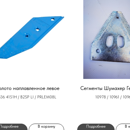
олото наплавленное левое
Сегменты Шумахер Г
336 4151H / B2SP LI / PRLEM08L
10978 / 10961 / 109
Подробнее
В корзину
Подробнее
В 