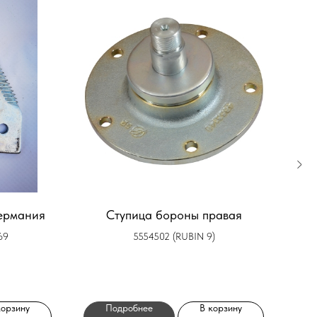
ермания
Ступица бороны правая
69
5554502 (RUBIN 9)
корзину
Подробнее
В корзину