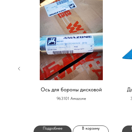
ки Citan
Ось для бороны дисковой
Д
963101 Amazone
орзину
Подробнее
В корзину