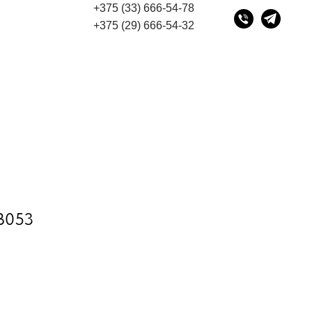
+375 (33) 666-54-78
ом
"Мы переехали! Офис и склад теперь по адресу 
+375 (29) 666-54-32
DB053