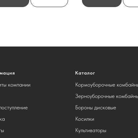
мация
Каталог
иты компании
Кормоуборочные комбайн
Зерноуборочные комбайн
поступление
Бороны дисковые
ка
Косилки
ты
Культиваторы