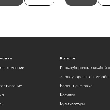
мация
Каталог
иты компании
Кормоуборочные комбайн
Зерноуборочные комбайн
поступление
Бороны дисковые
ка
Косилки
ты
Культиваторы