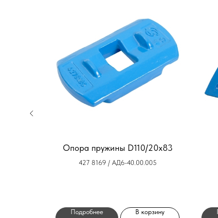
7730802
Опора пружины D110/20x83
427 8169 / АД6-40.00.005
орзину
Подробнее
В корзину