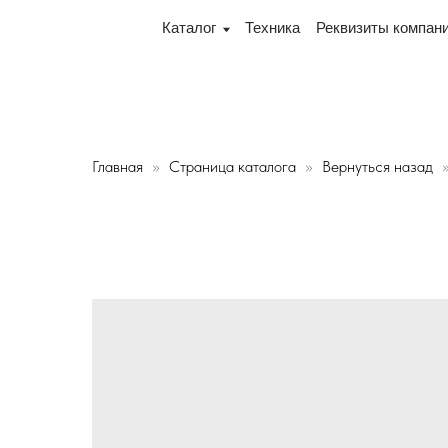
ленный 16, офис № 15 2-й этаж, склад рядом
"Мы п
Каталог
Техника
Реквизиты компании
Дос
Главная
Страница каталога
Вернуться назад