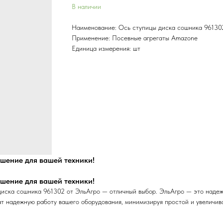
В наличии
Наименование: Ось ступицы диска сошника 96130
Применение: Посевные агрегаты Amazone
Единица измерения: шт
шение для вашей техники!
шение для вашей техники!
иска сошника 961302 от ЭльАгро — отличный выбор. ЭльАгро — это надежн
т надежную работу вашего оборудования, минимизируя простой и увеличива