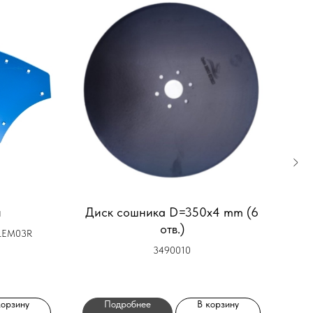
й
Диск сошника D=350x4 mm (6
отв.)
ELEM03R
3490010
корзину
Подробнее
В корзину