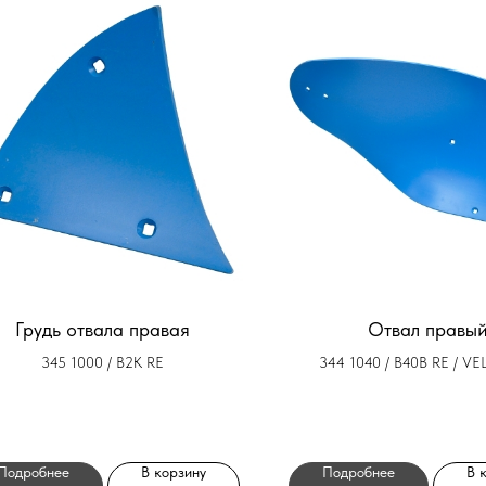
Грудь отвала правая
Отвал правы
345 1000 / B2K RE
344 1040 / B40B RE / V
Подробнее
В корзину
Подробнее
В 