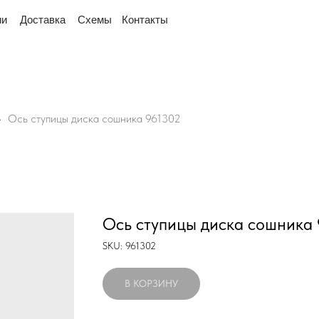
ереехали! Офис и склад теперь по адресу 220075, г. 
тавка
Схемы
Контакты
Ось ступицы диска сошника 961302
Ось ступицы диска сошника
SKU:
961302
В КОРЗИНУ