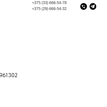
+375 (33) 666-54-78
Минск, переулок Промышленный 16, офис № 15 2-й этаж,
+375 (29) 666-54-32
 961302