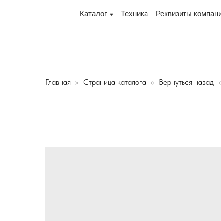
! Офис и склад теперь по адресу 220075, г. Минск, пе
Каталог
Техника
Реквизиты компании
Дос
Главная
Страница каталога
Вернуться назад