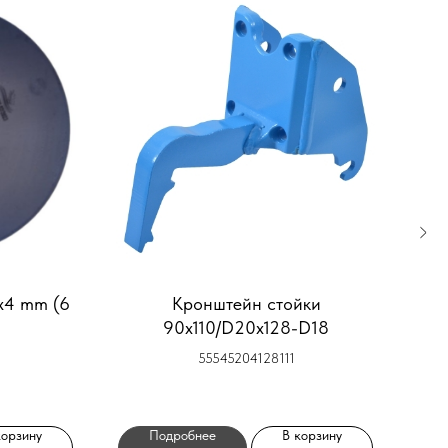
x4 mm (6
Кронштейн стойки
90x110/D20x128-D18
55545204128111
корзину
Подробнее
В корзину