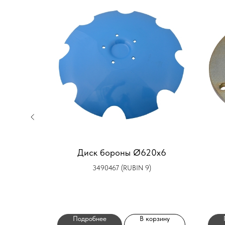
шника
Диск бороны Ø620x6
ре с
3490467 (RUBIN 9)
нием
орзину
Подробнее
В корзину