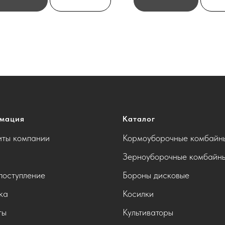
мация
Каталог
иты компании
Кормоуборочные комбайн
Зерноуборочные комбайн
поступление
Бороны дисковые
ка
Косилки
ты
Культиваторы