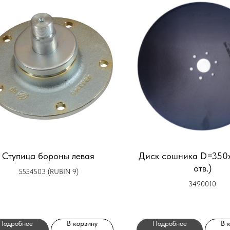
Ступица бороны левая
Диск сошника D=350
отв.)
5554503 (RUBIN 9)
3490010
Подробнее
В корзину
Подробнее
В 