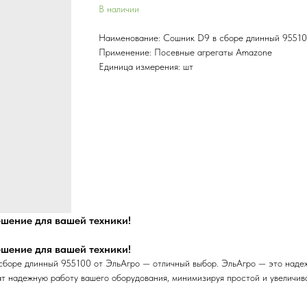
В наличии
Наименование: Сошник D9 в сборе длинный 9551
Применение: Посевные агрегаты Amazone
Единица измерения: шт
шение для вашей техники!
шение для вашей техники!
боре длинный 955100 от ЭльАгро — отличный выбор. ЭльАгро — это надеж
т надежную работу вашего оборудования, минимизируя простой и увеличива