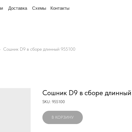
реулок Промышленный 16, офис № 15 2-й этаж, склад ря
тавка
Схемы
Контакты
Сошник D9 в сборе длинный 955100
Сошник D9 в сборе длинный
SKU:
955100
В КОРЗИНУ