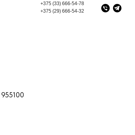
+375 (33) 666-54-78
дом
"Мы переехали! Офис и склад теперь по адресу
+375 (29) 666-54-32
 955100