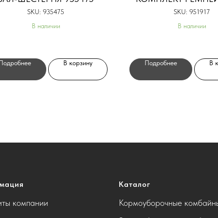
SKU:
935475
SKU:
951917
В наличии
В наличии
Подробнее
В корзину
Подробнее
В 
мация
Каталог
иты компании
Кормоуборочные комбайн