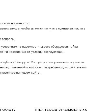
ми в ее надежности.
ваем заказы, чтобы вы могли получить нужные запчасти в
е вопросы.
ь уверенными в надежности своего оборудования. Мы
оянии независимо от условий эксплуатации.
Республики Беларусь. Мы предлагаем различные варианты
озникнут какие-либо вопросы или требуется дополнительная
 указанные на нашем сайте.
951917
ШЕСТЕРНЯ КОНИЧЕСКАЯ
Б