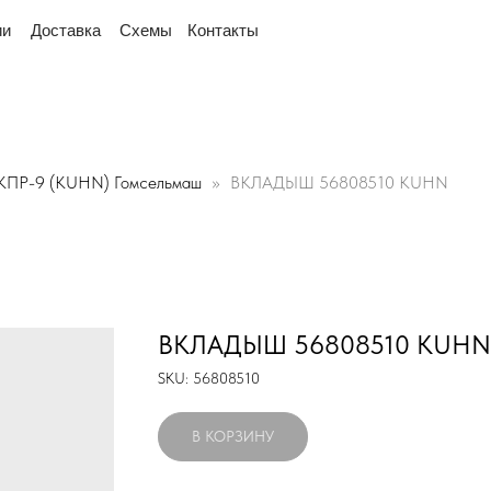
д рядом
"Мы переехали! Офис и склад теперь по ад
тавка
Схемы
Контакты
КПР-9 (KUHN) Гомсельмаш
ВКЛАДЫШ 56808510 KUHN
ВКЛАДЫШ 56808510 KUHN
SKU:
56808510
В КОРЗИНУ