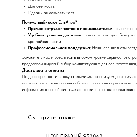
Долговечность.
Идеальная совместимость.
Почему выбирают ЭльАгро?
Прямое сотрудничество с производителем
позволяет на
Удобные условия доставки
по всей территории Беларуси.
кратчайшие сроки.
Профессиональная поддержка
: Наши специалисты всег
Закажите у нас и убедитесь в высоком уровне сервиса, быстр
предлагаем широкий выбор комплектующих для сельхозтехники,
Доставка и оплата
По договоренности с
пок
упателями мы организуем доставку за
доставки: от использования собственного транспорта и услуг 
информация о нашей системе доставки, наша поддержка клиент
Смотрите также
0
НОЖ ПРАВЫЙ 952042