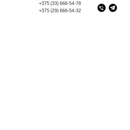
+375 (33) 666-54-78
ресу 220075, г. Минск, переулок Промышленный 16, офи
+375 (29) 666-54-32