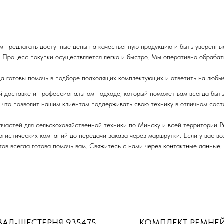
м предлагать доступные цены на качественную продукцию и быть уверенны
 Процесс покупки осуществляется легко и быстро. Мы оперативно обрабаты
да готовы помочь в подборе подходящих комплектующих и ответить на любы
ой доставке и профессиональном подходе, который поможет вам всегда быт
 что позволит нашим клиентам поддерживать свою технику в отличном сост
пчастей для сельскохозяйственной техники по Минску и всей территории 
логистических компаний до передачи заказа через маршрутки. Если у вас в
ов всегда готова помочь вам. Свяжитесь с нами через контактные данные,
ВАЛ-ШЕСТЕРНЯ 935475
КОМПЛЕКТ РЕМНЕЙ 