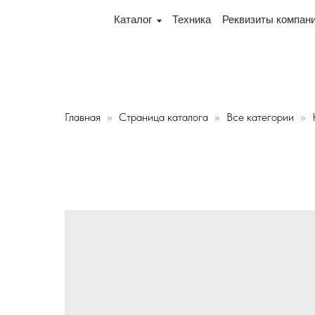
, переулок Промышленный 16, офис № 15 2-й этаж, скла
Каталог
Техника
Реквизиты компании
Дос
Главная
Страница каталога
Все категории