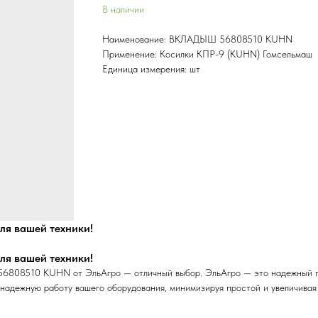
В наличии
Наименование: ВКЛАДЫШ 56808510 KUHN
Применение: Косилки КПР-9 (KUHN) Гомсельмаш
Единица измерения: шт
я вашей техники!
я вашей техники!
808510 KUHN от ЭльАгро — отличный выбор. ЭльАгро — это надежный пос
надежную работу вашего оборудования, минимизируя простой и увеличивая