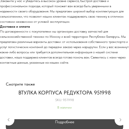
Закажите у нас и убедитесь в высоком уровне сервиса, быстрой доставке и
профессиональном подходе, который поможет вам всегда быть уверенными в
надежности своего оборудования. Мы предлагаем широкий выбор комплектующих для
сельхозтехники, что позволит нашим клиентам поддерживать свою технику в отличном
состоянии независимо от условий эксплуатации.
Доставка и оплата
По договоренности с
покупателями мы организуем доставку запчастей для
сельскохозяйственной техники по
Минску и всей территории Республики Беларусь. Мы
предлагаем различные варианты доставки: от использования собственного транспорта и
услуг логистических компаний до передачи заказа через маршрутки. Если у вас возникнут
какие-либо вопросы или требуется дополнительная информация о нашей системе
доставки, наша поддержка клиентов всегда готова помочь вам. Свяжитесь с нами через
контактные данные, указанные на нашем сайте.
Смотрите также
ВТУЛКА КОРПУСА РЕДУКТОРА 951998
SKU:
951998
В наличии
Подробнее