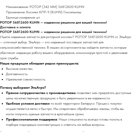
Наименование: РОТОР (342 ММ) 56812600 KUHN
Применение: Косилки КПР-9 (KUHN) Гомсельмаш
Единица измерения: шт
РОТОР 56812600 KUHN — надежное решение для вашей техники!
Доставка и оплата
РОТОР 56812600 KUHN — надежное решение для вашей техники!
Ищете надежные запчасти для роторной косилки? РОТОР 56812600 KUHN от ЭльАгро
— отличный выбор. ЭльАгро — это надежный поставщик запчастей для
сельскохозяйственной техники. В нашем ассортименте вы найдете запчасти, которые
обеспечат надежную работу вашего оборудования, минимизируя простой и увеличивая
срок службы.
Наша продукция обладает рядом преимуществ:
Высокое качество.
Долговечность.
Идеальная совместимость.
Почему выбирают ЭльАгро?
Прямое сотрудничество с производителем
позволяет нам предлагать доступные
цены на качественную продукцию и быть уверенными в ее надежности.
Удобные условия доставки
по всей территории Беларуси. Процесс покупки
осуществляется легко и быстро. Мы оперативно обрабатываем заказы, чтобы вы
могли получить нужные запчасти в кратчайшие сроки.
Профессиональная поддержка
: Наши специалисты всегда готовы помочь в
подборе подходящих комплектующих и ответить на любые вопросы.