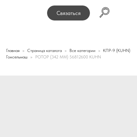
реехали! Офис и склад теперь по адресу 220075, г. Ми
Связаться
Главная
Страница каталога
Все категории
КПР-9 (KUHN)
Гомсельмаш
РОТОР (342 ММ) 56812600 KUHN