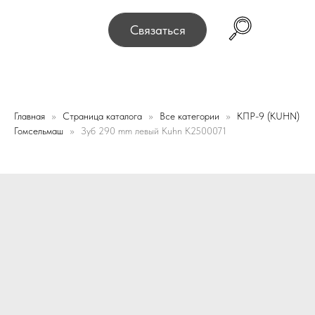
, г. Минск, переулок Промышленный 16, офис № 15 2-й 
Связаться
Главная
Страница каталога
Все категории
КПР-9 (KUHN)
Гомсельмаш
Зуб 290 mm левый Kuhn K2500071