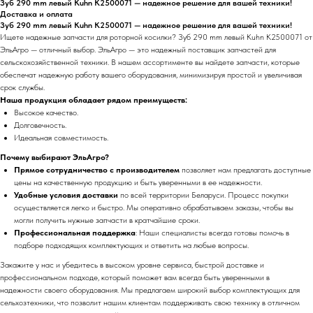
Зуб 290 mm левый Kuhn K2500071 — надежное решение для вашей техники!
Доставка и оплата
Зуб 290 mm левый Kuhn K2500071 — надежное решение для вашей техники!
Ищете надежные запчасти для роторной косилки? Зуб 290 mm левый Kuhn K2500071 от
ЭльАгро — отличный выбор. ЭльАгро — это надежный поставщик запчастей для
сельскохозяйственной техники. В нашем ассортименте вы найдете запчасти, которые
обеспечат надежную работу вашего оборудования, минимизируя простой и увеличивая
срок службы.
Наша продукция обладает рядом преимуществ:
Высокое качество.
Долговечность.
Идеальная совместимость.
Почему выбирают ЭльАгро?
Прямое сотрудничество с производителем
позволяет нам предлагать доступные
цены на качественную продукцию и быть уверенными в ее надежности.
Удобные условия доставки
по всей территории Беларуси. Процесс покупки
осуществляется легко и быстро. Мы оперативно обрабатываем заказы, чтобы вы
могли получить нужные запчасти в кратчайшие сроки.
Профессиональная поддержка
: Наши специалисты всегда готовы помочь в
подборе подходящих комплектующих и ответить на любые вопросы.
Закажите у нас и убедитесь в высоком уровне сервиса, быстрой доставке и
профессиональном подходе, который поможет вам всегда быть уверенными в
надежности своего оборудования. Мы предлагаем широкий выбор комплектующих для
сельхозтехники, что позволит нашим клиентам поддерживать свою технику в отличном