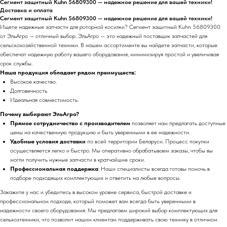
Сегмент защитный Kuhn 56809300 — надежное решение для вашей техники!
Доставка и оплата
Сегмент защитный Kuhn 56809300 — надежное решение для вашей техники!
Ищете надежные запчасти для роторной косилки? Сегмент защитный Kuhn 56809300
от ЭльАгро — отличный выбор. ЭльАгро — это надежный поставщик запчастей для
сельскохозяйственной техники. В нашем ассортименте вы найдете запчасти, которые
обеспечат надежную работу вашего оборудования, минимизируя простой и увеличивая
срок службы.
Наша продукция обладает рядом преимуществ:
Высокое качество.
Долговечность.
Идеальная совместимость.
Почему выбирают ЭльАгро?
Прямое сотрудничество с производителем
позволяет нам предлагать доступные
цены на качественную продукцию и быть уверенными в ее надежности.
Удобные условия доставки
по всей территории Беларуси. Процесс покупки
осуществляется легко и быстро. Мы оперативно обрабатываем заказы, чтобы вы
могли получить нужные запчасти в кратчайшие сроки.
Профессиональная поддержка
: Наши специалисты всегда готовы помочь в
подборе подходящих комплектующих и ответить на любые вопросы.
Закажите у нас и убедитесь в высоком уровне сервиса, быстрой доставке и
профессиональном подходе, который поможет вам всегда быть уверенными в
надежности своего оборудования. Мы предлагаем широкий выбор комплектующих для
сельхозтехники, что позволит нашим клиентам поддерживать свою технику в отличном