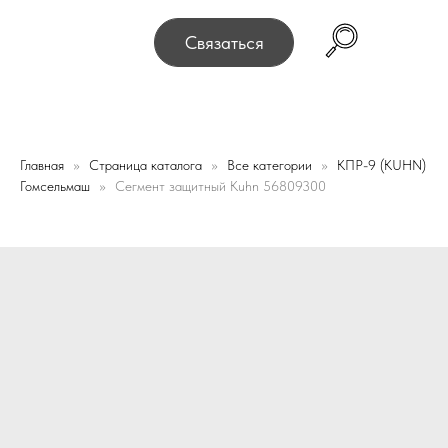
, г. Минск, переулок Промышленный 16, офис № 15 2-й 
Связаться
Главная
Страница каталога
Все категории
КПР-9 (KUHN)
Гомсельмаш
Сегмент защитный Kuhn 56809300