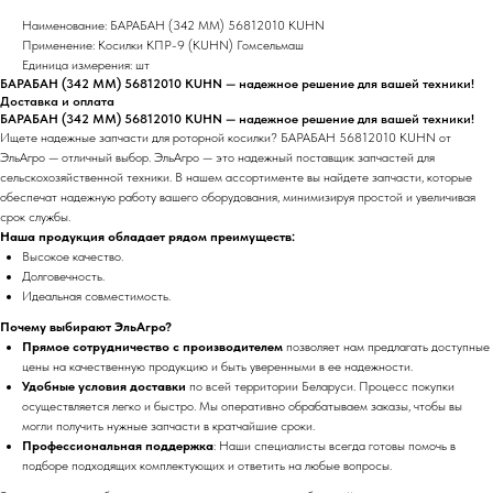
Наименование: БАРАБАН (342 ММ) 56812010 KUHN
Применение: Косилки КПР-9 (KUHN) Гомсельмаш
Единица измерения: шт
БАРАБАН (342 ММ) 56812010 KUHN — надежное решение для вашей техники!
Доставка и оплата
БАРАБАН (342 ММ) 56812010 KUHN — надежное решение для вашей техники!
Ищете надежные запчасти для роторной косилки? БАРАБАН 56812010 KUHN от
ЭльАгро — отличный выбор. ЭльАгро — это надежный поставщик запчастей для
сельскохозяйственной техники. В нашем ассортименте вы найдете запчасти, которые
обеспечат надежную работу вашего оборудования, минимизируя простой и увеличивая
срок службы.
Наша продукция обладает рядом преимуществ:
Высокое качество.
Долговечность.
Идеальная совместимость.
Почему выбирают ЭльАгро?
Прямое сотрудничество с производителем
позволяет нам предлагать доступные
цены на качественную продукцию и быть уверенными в ее надежности.
Удобные условия доставки
по всей территории Беларуси. Процесс покупки
осуществляется легко и быстро. Мы оперативно обрабатываем заказы, чтобы вы
могли получить нужные запчасти в кратчайшие сроки.
Профессиональная поддержка
: Наши специалисты всегда готовы помочь в
подборе подходящих комплектующих и ответить на любые вопросы.