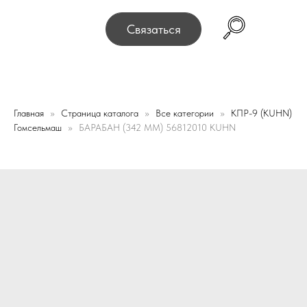
75, г. Минск, переулок Промышленный 16, офис № 15 2-
Связаться
Главная
Страница каталога
Все категории
КПР-9 (KUHN)
Гомсельмаш
БАРАБАН (342 ММ) 56812010 KUHN