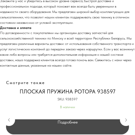
Закажите у нас и убедитесь в высоком уровне сервиса, быстрой доставке и
профессиональном подходе, который поможет вам всегда быть уверенными в
надежности своего оборудования. Мы предлагаем широкий выбор комплектующих для
сельхозтехники, что позволит нашим клиентам поддерживать свою технику в отличном
состоянии независимо от условий эксплуатации.
Доставка и оплата
По договоренности с
покупателями мы организуем доставку запчастей для
сельскохозяйственной техники
по Минску и всей территории Республики Беларусь. Мы
предлагаем различные варианты доставки: от использования собственного транспорта и
услуг логистических компаний до передачи заказа через маршрутки. Если у вас возникнут
какие-либо вопросы или требуется дополнительная информация о нашей системе
доставки, наша поддержка клиентов всегда готова помочь вам. Свяжитесь с нами через
контактные данные, указанные на нашем сайте.
Смотрите также
ПЛОСКАЯ ПРУЖИНА РОТОРА 938597
SKU:
938597
В наличии
Подробнее