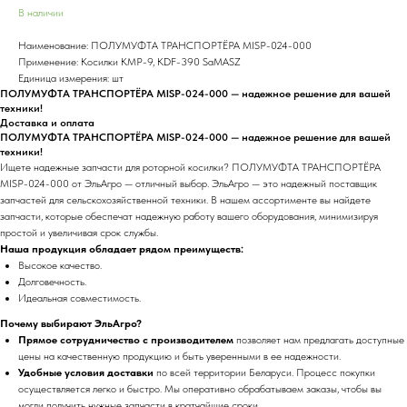
В наличии
Наименование: ПОЛУМУФТА ТРАНСПОРТЁРА MISP-024-000
Применение: Косилки КМР-9, KDF-390 SaMASZ
Единица измерения: шт
ПОЛУМУФТА ТРАНСПОРТЁРА MISP-024-000 — надежное решение для вашей
техники!
Доставка и оплата
ПОЛУМУФТА ТРАНСПОРТЁРА MISP-024-000 — надежное решение для вашей
техники!
Ищете надежные запчасти для роторной косилки? ПОЛУМУФТА ТРАНСПОРТЁРА
MISP-024-000 от ЭльАгро — отличный выбор. ЭльАгро — это надежный поставщик
запчастей для сельскохозяйственной техники. В нашем ассортименте вы найдете
запчасти, которые обеспечат надежную работу вашего оборудования, минимизируя
простой и увеличивая срок службы.
Наша продукция обладает рядом преимуществ:
Высокое качество.
Долговечность.
Идеальная совместимость.
Почему выбирают ЭльАгро?
Прямое сотрудничество с производителем
позволяет нам предлагать доступные
цены на качественную продукцию и быть уверенными в ее надежности.
Удобные условия доставки
по всей территории Беларуси. Процесс покупки
осуществляется легко и быстро. Мы оперативно обрабатываем заказы, чтобы вы
могли получить нужные запчасти в кратчайшие сроки.