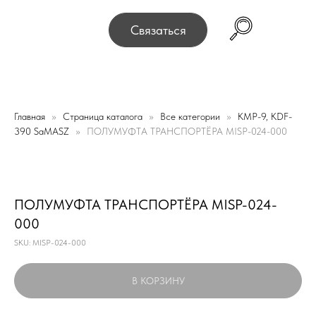
075, г. Минск, переулок Промышленный 16, офис № 15 2
Связаться
Главная
Страница каталога
Все категории
КМР-9, KDF-
390 SaMASZ
ПОЛУМУФТА ТРАНСПОРТЁРА MISP-024-000
ПОЛУМУФТА ТРАНСПОРТЁРА MISP-024-
000
SKU:
MISP-024-000
В КОРЗИНУ