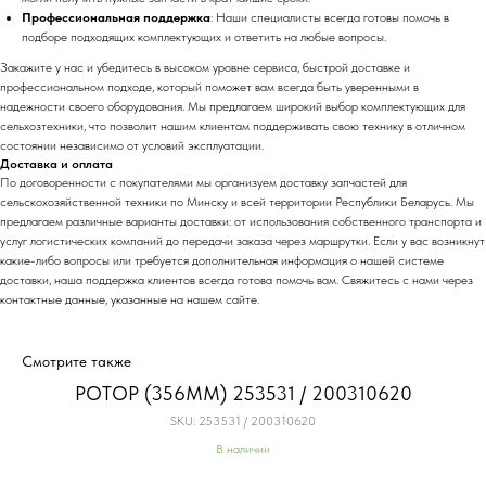
Профессиональная поддержка
: Наши специалисты всегда готовы помочь в
подборе подходящих комплектующих и ответить на любые вопросы.
Закажите у нас и убедитесь в высоком уровне сервиса, быстрой доставке и
профессиональном подходе, который поможет вам всегда быть уверенными в
надежности своего оборудования. Мы предлагаем широкий выбор комплектующих для
сельхозтехники, что позволит нашим клиентам поддерживать свою технику в отличном
состоянии независимо от условий эксплуатации.
Доставка и оплата
По договоренности с
покупателя
ми мы организуем доставку запчастей для
сельскохозяйственной техники по Минску и всей территории Республики Беларусь. Мы
предлагаем различные варианты доставки: от использования собственного транспорта и
услуг логистических компаний до передачи заказа через маршрутки. Если у вас возникнут
какие-либо вопросы или требуется дополнительная информация о нашей системе
доставки, наша поддержка клиентов всегда готова помочь вам. Свяжитесь с нами через
контактные данные, указанные на нашем сайте.
Смотрите также
РОТОР (356ММ) 253531 / 200310620
SKU:
253531 / 200310620
В наличии