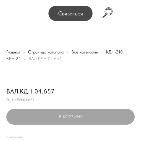
ы переехали! Офис и склад теперь по адресу 220075, г
Связаться
Главная
Страница каталога
Все категории
КДН-210,
КРН-2.1
ВАЛ КДН 04.657
ВАЛ КДН 04.657
SKU:
КДН 04.657
В КОРЗИНУ
В наличии