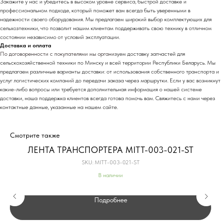
Закажите у нас и убедитесь в высоком уровне сервиса, быстрой доставке и
профессиональном подходе, который поможет вам всегда быть уверенными в
надежности своего оборудования. Мы предлагаем широкий выбор комплектующих для
сельхозтехники, что позволит нашим клиентам поддерживать свою технику в отличном
состоянии независимо от условий эксплуатации.
Доставка и оплата
По договоренности с
покупателями мы органи
зуем доставку запчастей для
сельскохозяйственной техники по Минску и всей территории Республики Беларусь. Мы
предлагаем различные варианты доставки: от использования собственного транспорта и
услуг логистических компаний до передачи заказа через маршрутки. Если у вас возникнут
какие-либо вопросы или требуется дополнительная информация о нашей системе
доставки, наша поддержка клиентов всегда готова помочь вам. Свяжитесь с нами через
контактные данные, указанные на нашем сайте.
Смотрите также
ЛЕНТА ТРАНСПОРТЕРА MITT-003-021-ST
SKU:
MITT-003-021-ST
В наличии
Подробнее