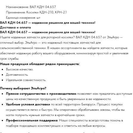
Наименование: ВАЛ КДН 04.657
Применение: Косилки КДН-210, КРН-2.1
Единица измерения: шт
ВАЛ КДН 04.657 — надежное решение для вашей техники!
Доставка и оплата
ВАЛ КДН 04.657 — надежное решение для вашей техники!
Ищете надежные запчасти для роторной косилки? ВАЛ КДН 04.657 от ЭльАгро —
отличный выбор. ЭльАгро — это надежный поставщик запчастей для
сельскохозяйственной техники. В нашем ассортименте вы найдете запчасти, которые
обеспечат надежную работу вашего оборудования, минимизируя простой и увеличивая
срок службы.
Наша продукция обладает рядом преимуществ:
Высокое качество.
Долговечность.
Идеальная совместимость.
Почему выбирают ЭльАгро?
Прямое сотрудничество с производителем
позволяет нам предлагать доступные
цены на качественную продукцию и быть уверенными в ее надежности.
Удобные условия доставки
по всей территории Беларуси. Процесс покупки
осуществляется легко и быстро. Мы оперативно обрабатываем заказы, чтобы вы
могли получить нужные запчасти в кратчайшие сроки.
Профессиональная поддержка
: Наши специалисты всегда готовы помочь в
подборе подходящих комплектующих и ответить на любые вопросы.