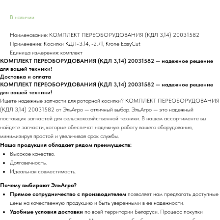
В наличии
Наименование: КОМПЛЕКТ ПЕРЕОБОРУДОВАНИЯ (КДЛ 3,14) 20031582
Применение: Косилки КДЛ-3.14, -2.71, Krone EasyCut
Единица измерения: комплект
КОМПЛЕКТ ПЕРЕОБОРУДОВАНИЯ (КДЛ 3,14) 20031582 — надежное решение
для вашей техники!
Доставка и оплата
КОМПЛЕКТ ПЕРЕОБОРУДОВАНИЯ (КДЛ 3,14) 20031582 — надежное решение
для вашей техники!
Ищете надежные запчасти для роторной косилки? КОМПЛЕКТ ПЕРЕОБОРУДОВАНИЯ
(КДЛ 3,14) 20031582 от ЭльАгро — отличный выбор. ЭльАгро — это надежный
поставщик запчастей для сельскохозяйственной техники. В нашем ассортименте вы
найдете запчасти, которые обеспечат надежную работу вашего оборудования,
минимизируя простой и увеличивая срок службы.
Наша продукция обладает рядом преимуществ:
Высокое качество.
Долговечность.
Идеальная совместимость.
Почему выбирают ЭльАгро?
Прямое сотрудничество с производителем
позволяет нам предлагать доступные
цены на качественную продукцию и быть уверенными в ее надежности.
Удобные условия доставки
по всей территории Беларуси. Процесс покупки