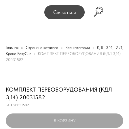
75, г. Минск, переулок Промышленный 16, офис № 15 2-
Связаться
Главная
Страница каталога
Все категории
КДЛ-3.14, -2.71,
Кроне EasyCut
КОМПЛЕКТ ПЕРЕОБОРУДОВАНИЯ (КДЛ 3,14)
20031582
КОМПЛЕКТ ПЕРЕОБОРУДОВАНИЯ (КДЛ
3,14) 20031582
SKU:
20031582
В КОРЗИНУ