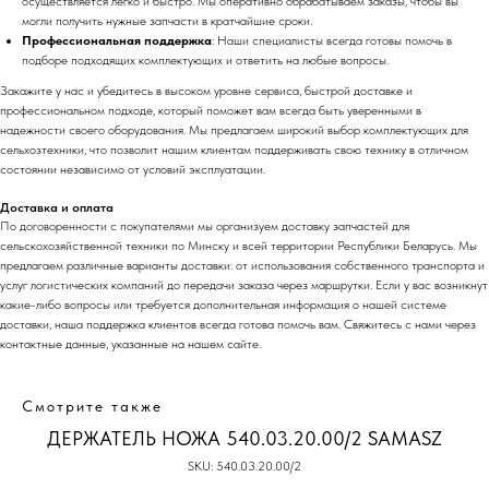
осуществляется легко и быстро. Мы оперативно обрабатываем заказы, чтобы вы
могли получить нужные запчасти в кратчайшие сроки.
Профессиональная поддержка
: Наши специалисты всегда готовы помочь в
подборе подходящих комплектующих и ответить на любые вопросы.
Закажите у нас и убедитесь в высоком уровне сервиса, быстрой доставке и
профессиональном подходе, который поможет вам всегда быть уверенными в
надежности своего оборудования. Мы предлагаем широкий выбор комплектующих для
сельхозтехники, что позволит нашим клиентам поддерживать свою технику в отличном
состоянии независимо от условий эксплуатации.
Доставка и оплата
По договоренности с
покупа
телями мы организуем доставку запчастей для
сельскохозяйственной техники по Минску и всей территории Республики Беларусь. Мы
предлагаем различные варианты доставки: от использования собственного транспорта и
услуг логистических компаний до передачи заказа через маршрутки. Если у вас возникнут
какие-либо вопросы или требуется дополнительная информация о нашей системе
доставки, наша поддержка клиентов всегда готова помочь вам. Свяжитесь с нами через
контактные данные, указанные на нашем сайте.
Смотрите также
ДЕРЖАТЕЛЬ НОЖА 540.03.20.00/2 SAMASZ
SKU:
540.03.20.00/2