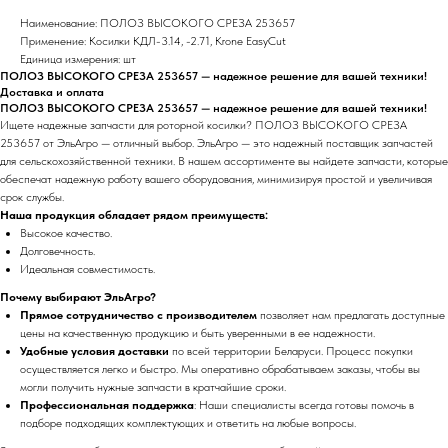
Наименование: ПОЛОЗ ВЫСОКОГО СРЕЗА 253657
Применение: Косилки КДЛ-3.14, -2.71, Krone EasyCut
Единица измерения: шт
ПОЛОЗ ВЫСОКОГО СРЕЗА 253657 — надежное решение для вашей техники!
Доставка и оплата
ПОЛОЗ ВЫСОКОГО СРЕЗА 253657 — надежное решение для вашей техники!
Ищете надежные запчасти для роторной косилки? ПОЛОЗ ВЫСОКОГО СРЕЗА
253657 от ЭльАгро — отличный выбор. ЭльАгро — это надежный поставщик запчастей
для сельскохозяйственной техники. В нашем ассортименте вы найдете запчасти, которые
обеспечат надежную работу вашего оборудования, минимизируя простой и увеличивая
срок службы.
Наша продукция обладает рядом преимуществ:
Высокое качество.
Долговечность.
Идеальная совместимость.
Почему выбирают ЭльАгро?
Прямое сотрудничество с производителем
позволяет нам предлагать доступные
цены на качественную продукцию и быть уверенными в ее надежности.
Удобные условия доставки
по всей территории Беларуси. Процесс покупки
осуществляется легко и быстро. Мы оперативно обрабатываем заказы, чтобы вы
могли получить нужные запчасти в кратчайшие сроки.
Профессиональная поддержка
: Наши специалисты всегда готовы помочь в
подборе подходящих комплектующих и ответить на любые вопросы.