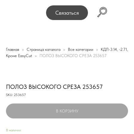
0075, г. Минск, переулок Промышленный 16, офис № 15 
Связаться
Главная
Страница каталога
Все категории
КДЛ-3.14, -2.71,
Кроне EasyCut
ПОЛОЗ ВЫСОКОГО СРЕЗА 253657
ПОЛОЗ ВЫСОКОГО СРЕЗА 253657
SKU:
253657
В КОРЗИНУ
В наличии