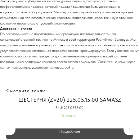
Закажите у нас и убедитесь в высоком уровне сервиса, быстрой доставке и
профессиональном подходе, который поможет вам всегда быть уверенными в
надежности своего оборудования. Мы предлагаем широкий выбор комплектующих для
сельхозтехники, что позволит нашим клиентам поддерживать свою технику в отличном
состоянии независимо от условий эксплуатации.
Доставка и оплата
По договоренности с
покупател
ями мы организуем доставку запчастей для
сельскохозяйственной техники по Минску и всей территории Республики Беларусь. Мы
предлагаем различные варианты доставки: от использования собственного транспорта и
услуг логистических компаний до передачи заказа через маршрутки. Если у вас возникнут
какие-либо вопросы или требуется дополнительная информация о нашей системе
доставки, наша поддержка клиентов всегда готова помочь вам. Свяжитесь с нами через
контактные данные, указанные на нашем сайте.
Смотрите также
ШЕСТЕРНЯ (Z=20) 225.05.15.00 SAMASZ
SKU:
225.05.15.00
В наличии
Подробнее