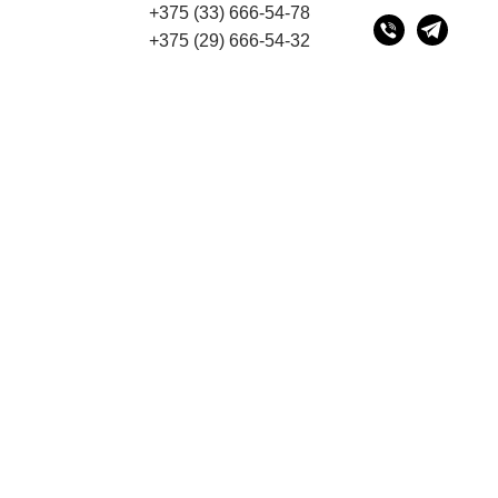
+375 (33) 666-54-78
дресу 220075, г. Минск, переулок Промышленный 16, о
+375 (29) 666-54-32