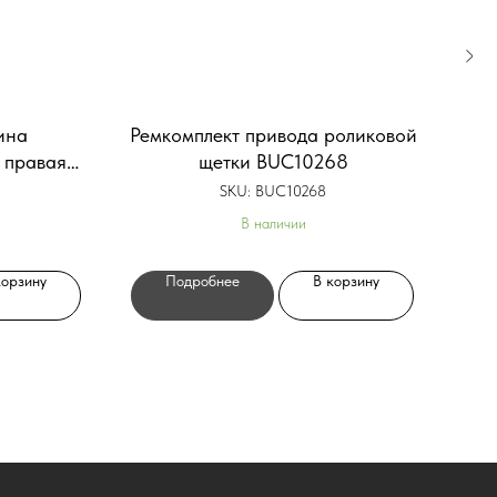
ина
Ремкомплект привода роликовой
Про
 правая
щетки BUC10268
505
SKU:
BUC10268
В наличии
корзину
Подробнее
В корзину