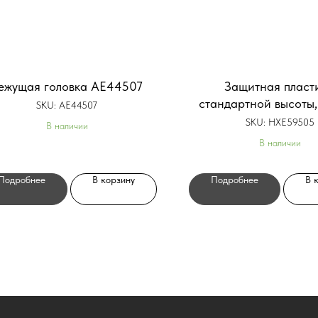
ежущая головка AE44507
Защитная пласт
стандартной высоты,
SKU:
AE44507
сторона HXE59
SKU:
HXE59505
В наличии
В наличии
Подробнее
В корзину
Подробнее
В 