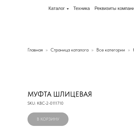
к, переулок Промышленный 16, офис № 15 2-й этаж, скл
Каталог
Техника
Реквизиты компании
Дос
Главная
Страница каталога
Все категории
МУФТА ШЛИЦЕВАЯ
SKU:
КВС-2-0111710
В КОРЗИНУ