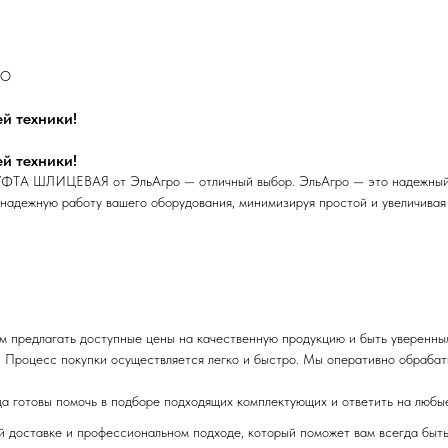
RO
 техники!
 техники!
ФТА ШЛИЦЕВАЯ от ЭльАгро — отличный выбор. ЭльАгро — это надежный п
надежную работу вашего оборудования, минимизируя простой и увеличивая
м предлагать доступные цены на качественную продукцию и быть уверенны
 Процесс покупки осуществляется легко и быстро. Мы оперативно обрабаты
да готовы помочь в подборе подходящих комплектующих и ответить на любы
ой доставке и профессиональном подходе, который поможет вам всегда быт