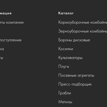
мация
Каталог
иты компании
Кормоуборочные комбайн
Зерноуборочные комбайн
поступление
Бороны дисковые
ка
Косилки
ты
Культиваторы
Плуги
Посевные агрегаты
Пресс-подборщик
Грабли
Метизы