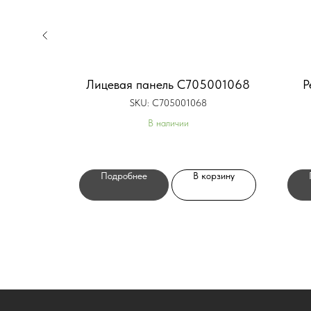
а P57909
Лицевая панель C705001068
Р
SKU:
C705001068
В наличии
орзину
Подробнее
В корзину